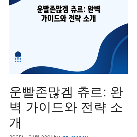
운빨존많겜 츄르: 완
벽 가이드와 전략 소
개