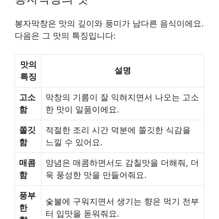
봉자막창은 맛의 깊이와 풍미가 남다른 음식이에요.
다음은 그 맛의 특징입니다:
맛의
설명
특징
고소
막창의 기름이 잘 익혀지면서 나오는 고소
함
한 맛이 일품이에요.
쫄깃
적절한 조리 시간 덕분에 쫄깃한 식감을
함
느낄 수 있어요.
매콤
양념은 매콤하면서도 감칠맛을 더해줘, 더
함
욱 풍성한 맛을 만들어줘요.
풍부
숯불에 구워지면서 생기는 향은 먹기 전부
한
터 입맛을 돋워줘요.