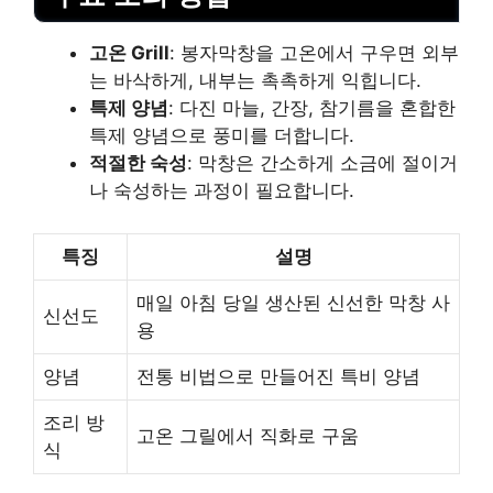
고온 Grill
: 봉자막창을 고온에서 구우면 외부
는 바삭하게, 내부는 촉촉하게 익힙니다.
특제 양념
: 다진 마늘, 간장, 참기름을 혼합한
특제 양념으로 풍미를 더합니다.
적절한 숙성
: 막창은 간소하게 소금에 절이거
나 숙성하는 과정이 필요합니다.
특징
설명
매일 아침 당일 생산된 신선한 막창 사
신선도
용
양념
전통 비법으로 만들어진 특비 양념
조리 방
고온 그릴에서 직화로 구움
식