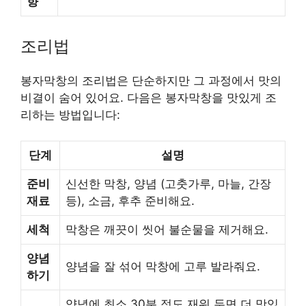
향
조리법
봉자막창의 조리법은 단순하지만 그 과정에서 맛의
비결이 숨어 있어요. 다음은 봉자막창을 맛있게 조
리하는 방법입니다:
단계
설명
준비
신선한 막창, 양념 (고춧가루, 마늘, 간장
재료
등), 소금, 후추 준비해요.
세척
막창은 깨끗이 씻어 불순물을 제거해요.
양념
양념을 잘 섞어 막창에 고루 발라줘요.
하기
양념에 최소 30분 정도 재워 두면 더 맛있