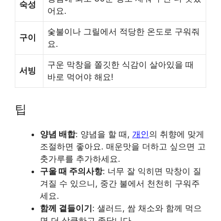
숙성
어요.
숯불이나 그릴에서 적당한 온도로 구워줘
구이
요.
구운 막창을 쫄깃한 식감이 살아있을 때
서빙
바로 먹어야 해요!
팁
양념 배합
: 양념을 할 때,
개인
의 취향에 맞게
조절하면 좋아요. 매운맛을 더하고 싶으면 고
춧가루를 추가하세요.
구울 때 주의사항
: 너무 잘 익히면 막창이 질
겨질 수 있으니, 중간 불에서 천천히 구워주
세요.
함께 곁들이기
: 샐러드, 쌈 채소와 함께 먹으
면 더 상큼하고 좋답니다.