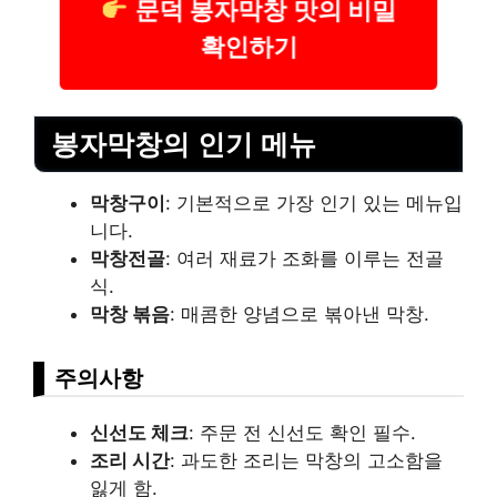
문덕 봉자막창 맛의 비밀
확인하기
봉자막창의 인기 메뉴
막창구이
: 기본적으로 가장 인기 있는 메뉴입
니다.
막창전골
: 여러 재료가 조화를 이루는 전골
식.
막창 볶음
: 매콤한 양념으로 볶아낸 막창.
주의사항
신선도 체크
: 주문 전 신선도 확인 필수.
조리 시간
: 과도한 조리는 막창의 고소함을
잃게 함.