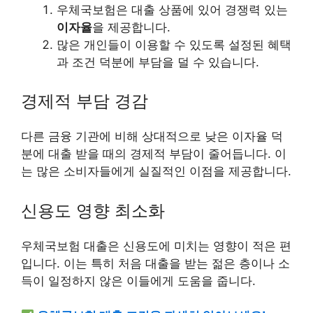
우체국보험은 대출 상품에 있어 경쟁력 있는
이자율
을 제공합니다.
많은 개인들이 이용할 수 있도록 설정된 혜택
과 조건 덕분에 부담을 덜 수 있습니다.
경제적 부담 경감
다른 금융 기관에 비해 상대적으로 낮은 이자율 덕
분에 대출 받을 때의 경제적 부담이 줄어듭니다. 이
는 많은 소비자들에게 실질적인 이점을 제공합니다.
신용도 영향 최소화
우체국보험 대출은 신용도에 미치는 영향이 적은 편
입니다. 이는 특히 처음 대출을 받는 젊은 층이나 소
득이 일정하지 않은 이들에게 도움을 줍니다.