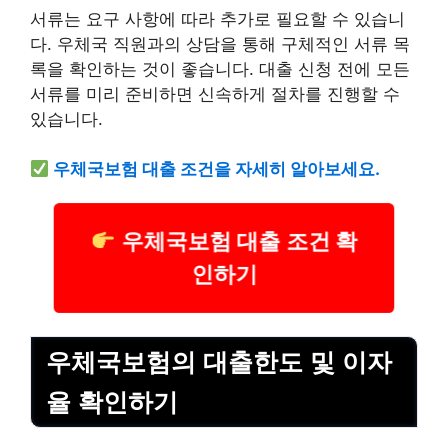
서류는 요구 사항에 따라 추가로 필요할 수 있습니
다. 우체국 직원과의 상담을 통해 구체적인 서류 목
록을 확인하는 것이 좋습니다. 대출 신청 전에 모든
서류를 미리 준비하면 신속하게 절차를 진행할 수
있습니다.
우체국보험 대출 조건을 자세히 알아보세요.
우체국보험 대출 조건 확
인하기
우체국보험의 대출한도 및 이자
율 확인하기