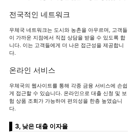
전국적인 네트워크
우체국 네트워크는 도시와 농촌을 아우르며, 고객들
이 가까운 지점에서 직접 상담을 받을 수 있도록 합
니다. 이는 고객들에게 더 나은 접근성을 제공합니
다.
온라인 서비스
우체국의 웹사이트를 통해 각종 금융 서비스에 손쉽
게 접근할 수 있습니다. 온라인으로 대출 신청 및 보
험 상품 조회가 가능하여 편의성을 한층 높였습니
다.
3, 낮은 대출 이자율