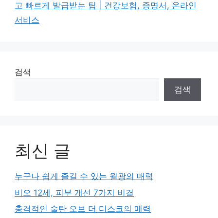
고 빠르게 발급받는 팁 | 건강보험, 증명서, 온라인
서비스
검색
검색
최신 글
누구나 쉽게 즐길 수 있는 월광의 매력
비오 12세, 피부 개선 7가지 비결
충격적인 술탄 오브 더 디스코의 매력