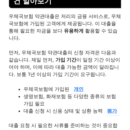
건 알아보기
우체국보험 약관대출은 저리의 금융 서비스로, 우체
국보험에 가입된 고객에게 제공됩니다. 이 대출을
통해 필요한 자금을 보다
유용하게
활용할 수 있습
니다.
먼저, 우체국보험 약관대출의 신청 자격은 다음과
같습니다. 제일 먼저,
가입 기간
이 일정 기간 이상이
어야 하며, 이에 따라 대출 가능한 금액이 달라집니
다. 보통 1년 이상의 가입 기간이 요구됩니다.
우체국보험에 가입된
개인
생명보험, 화재보험 등 다양한 종류의 보험
가입 필요
대출 신청 시 신용 상태 및 상환 능력
평가
대출 요청 시 필요한 서류를 준비하는 것이 중요합