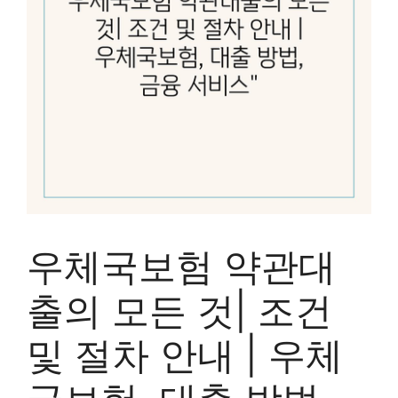
우체국보험 약관대
출의 모든 것| 조건
및 절차 안내 | 우체