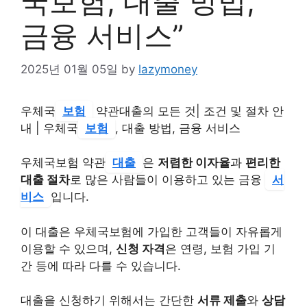
국보험, 대출 방법,
금융 서비스”
2025년 01월 05일
by
lazymoney
우체국
보험
약관대출의 모든 것| 조건 및 절차 안
내 | 우체국
보험
, 대출 방법, 금융 서비스
우체국보험 약관
대출
은
저렴한 이자율
과
편리한
대출 절차
로 많은 사람들이 이용하고 있는 금융
서
비스
입니다.
이 대출은 우체국보험에 가입한 고객들이 자유롭게
이용할 수 있으며,
신청 자격
은 연령, 보험 가입 기
간 등에 따라 다를 수 있습니다.
대출을 신청하기 위해서는 간단한
서류 제출
와
상담