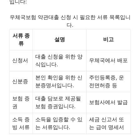
입니다:
우체국보험 약관대출 신청 시 필요한 서류 목록입니
다.
서류 종
설명
비고
류
대출 신청을 위한 양
신청서
우체국에서 배포
식입니다.
본인 확인을 위한 신
주민등록증, 운
신분증
분증명서입니다.
전면허증 등
보험 증
대출 담보로 제공될
보험사에서 발급
권
보험 증권입니다.
소득 증
소득을 입증할 수 있
세금 신고서 또
빙 서류
는 서류입니다.
는 급여 명세서