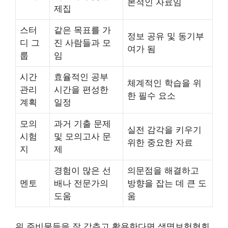
본적인 자료임
제집
스터
같은 목표를 가
정보 공유 및 동기부
디 그
진 사람들과 모
여가 됨
룹
임
시간
효율적인 공부
체계적인 학습을 위
관리
시간을 편성한
한 필수 요소
계획
일정
모의
과거 기출 문제
실전 감각을 키우기
시험
및 모의고사 문
위한 중요한 자료
지
제
경험이 많은 선
의문점을 해결하고
멘토
배나 전문가의
방향을 잡는 데 큰 도
도움
움
위 준비물들을 잘 갖추고 활용한다면 생명보험협회