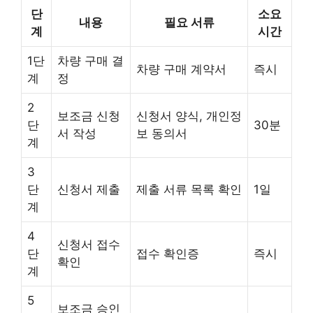
단
소요
내용
필요 서류
계
시간
1단
차량 구매 결
차량 구매 계약서
즉시
계
정
2
보조금 신청
신청서 양식, 개인정
단
30분
서 작성
보 동의서
계
3
단
신청서 제출
제출 서류 목록 확인
1일
계
4
신청서 접수
단
접수 확인증
즉시
확인
계
5
보조금 승인