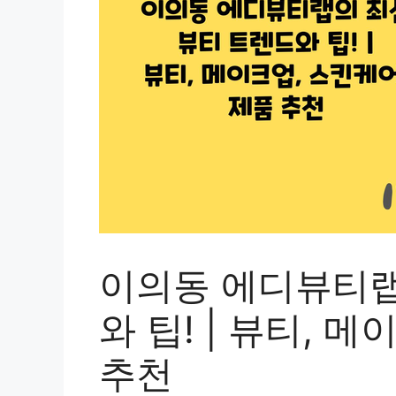
이의동 에디뷰티랩
와 팁! | 뷰티, 
추천