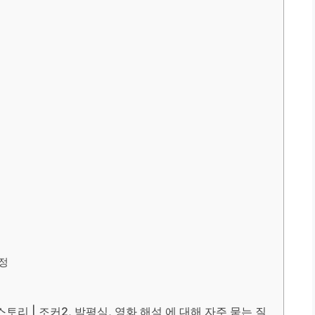
석
정
토리 | 조커2, 박평식, 영화 해석 에 대해 자주 묻는 질