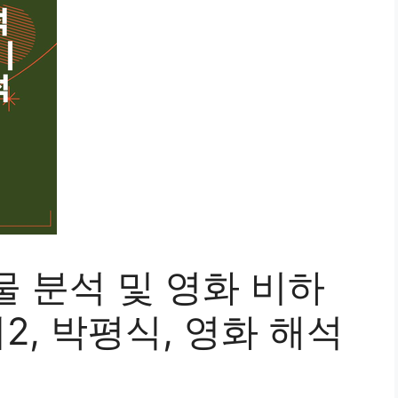
물 분석 및 영화 비하
2, 박평식, 영화 해석