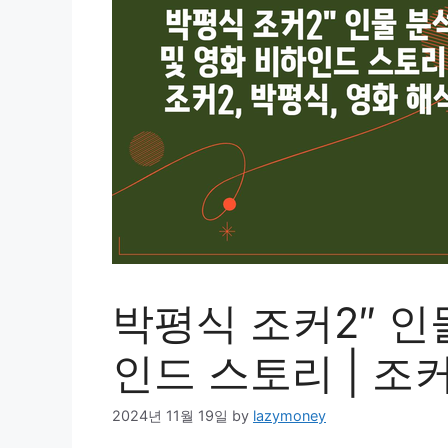
박평식 조커2″ 인
인드 스토리 | 조커
2024년 11월 19일
by
lazymoney