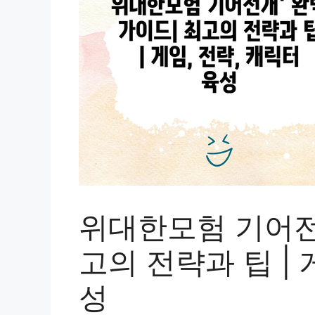
위대한모험 기어전개
고의 전략과 팁 | 
성