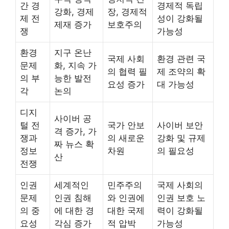
간 경
경제적 독립
강화, 경제
장, 경제적
제 전
성이 강화될
제재 증가
보호주의
쟁
가능성
환경
지구 온난
국제 사회
환경 관련 국
문제
화, 지속 가
의 협력 필
제 조약의 확
의 부
능한 발전
요성 증가
대 가능성
각
논의
디지
사이버 공
털 전
국가 안보
사이버 보안
격 증가, 가
쟁과
의 새로운
강화 및 규제
짜 뉴스 확
정보
차원
의 필요성
산
전쟁
인권
세계적인
민주주의
국제 사회의
문제
인권 침해
와 인권에
인권 보호 노
의 중
에 대한 경
대한 국제
력이 강화될
요성
각심 증가
적 압박
가능성