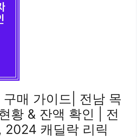
릭 구매 가이드| 전남 목
황 & 잔액 확인 | 전
 2024 캐딜락 리릭