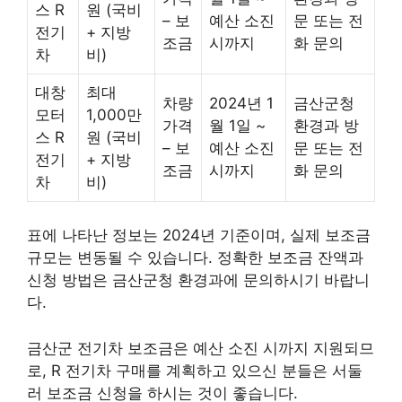
스 R
원 (국비
– 보
예산 소진
문 또는 전
전기
+ 지방
조금
시까지
화 문의
차
비)
대창
최대
차량
2024년 1
금산군청
모터
1,000만
가격
월 1일 ~
환경과 방
스 R
원 (국비
– 보
예산 소진
문 또는 전
전기
+ 지방
조금
시까지
화 문의
차
비)
표에 나타난 정보는 2024년 기준이며, 실제 보조금
규모는 변동될 수 있습니다. 정확한 보조금 잔액과
신청 방법은 금산군청 환경과에 문의하시기 바랍니
다.
금산군 전기차 보조금은 예산 소진 시까지 지원되므
로, R 전기차 구매를 계획하고 있으신 분들은 서둘
러 보조금 신청을 하시는 것이 좋습니다.