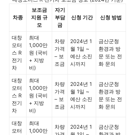
보조금
자기
차종
지원 규
부담
신청 기간
신청 방법
모
금
대창
최대
차량
2024년 1
금산군청
모터
1,000만
가격
월 1일 ~
환경과 방
스 R
원 (국비
– 보
예산 소진
문 또는 전
전기
+ 지방
조금
시까지
화 문의
차
비)
대창
최대
차량
2024년 1
금산군청
모터
1,000만
가격
월 1일 ~
환경과 방
스 R
원 (국비
– 보
예산 소진
문 또는 전
전기
+ 지방
조금
시까지
화 문의
차
비)
대창
최대
차량
2024년 1
금산군청
모터
1,000만
가격
월 1일 ~
환경과 방