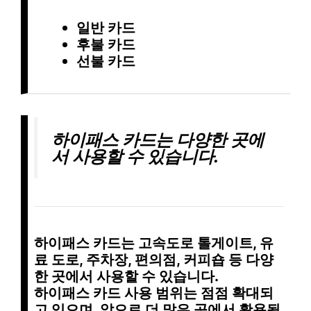
일반 카드
후불 카드
선불 카드
하이패스 카드는 다양한 곳에
서 사용할 수 있습니다.
하이패스 카드는
고속도로 톨게이트, 유
료 도로, 주차장, 편의점, 커피숍
등 다양
한 곳에서 사용할 수 있습니다.
하이패스 카드 사용 범위는 점점 확대되
고 있으며, 앞으로 더 많은 곳에서 활용될