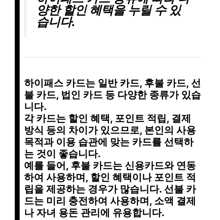
양한 할인 혜택을 누릴 수 있
습니다.
하이패스 카드는
일반 카드, 후불 카드, 선
불 카드, 법인 카드
등 다양한 종류가 있습
니다.
각 카드는 할인 혜택, 포인트 적립, 결제
방식 등의 차이가 있으므로, 본인의 사용
목적과 이용 습관에 맞는 카드를 선택하
는 것이 좋습니다.
예를 들어, 후불 카드는 신용카드와 연동
하여 사용하며, 할인 혜택이나 포인트 적
립을 제공하는 경우가 많습니다. 선불 카
드는 미리 충전하여 사용하며, 소액 결제
나 자녀 용돈 관리에 유용합니다.