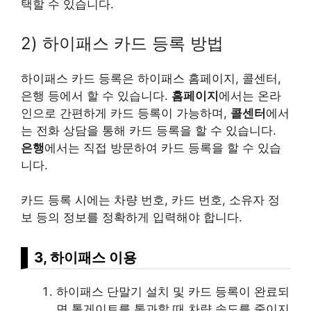
택할 수 있습니다.
2) 하이패스 카드 등록 방법
하이패스 카드 등록은 하이패스 홈페이지, 콜센터,
은행 등에서 할 수 있습니다.
홈페이지
에서는 온라
인으로 간편하게 카드 등록이 가능하며,
콜센터
에서
는 전화 상담을 통해 카드 등록을 할 수 있습니다.
은행
에서는 직접 방문하여 카드 등록을 할 수 있습
니다.
카드 등록 시에는 차량 번호, 카드 번호, 소유자 정
보 등의 정보를 정확하게 입력해야 합니다.
3, 하이패스 이용
하이패스 단말기 설치 및 카드 등록이 완료되
면 톨게이트를 통과할 때 차량 속도를 줄이지