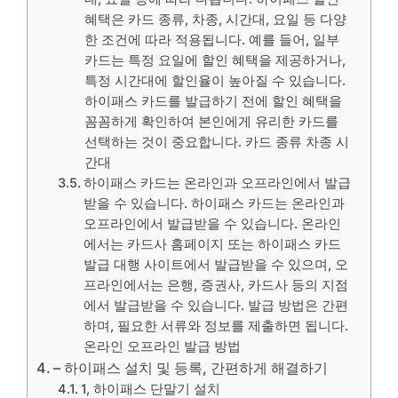
혜택은 카드 종류, 차종, 시간대, 요일 등 다양
한 조건에 따라 적용됩니다. 예를 들어, 일부
카드는 특정 요일에 할인 혜택을 제공하거나,
특정 시간대에 할인율이 높아질 수 있습니다.
하이패스 카드를 발급하기 전에 할인 혜택을
꼼꼼하게 확인하여 본인에게 유리한 카드를
선택하는 것이 중요합니다. 카드 종류 차종 시
간대
하이패스 카드는 온라인과 오프라인에서 발급
받을 수 있습니다. 하이패스 카드는 온라인과
오프라인에서 발급받을 수 있습니다. 온라인
에서는 카드사 홈페이지 또는 하이패스 카드
발급 대행 사이트에서 발급받을 수 있으며, 오
프라인에서는 은행, 증권사, 카드사 등의 지점
에서 발급받을 수 있습니다. 발급 방법은 간편
하며, 필요한 서류와 정보를 제출하면 됩니다.
온라인 오프라인 발급 방법
– 하이패스 설치 및 등록, 간편하게 해결하기
1, 하이패스 단말기 설치