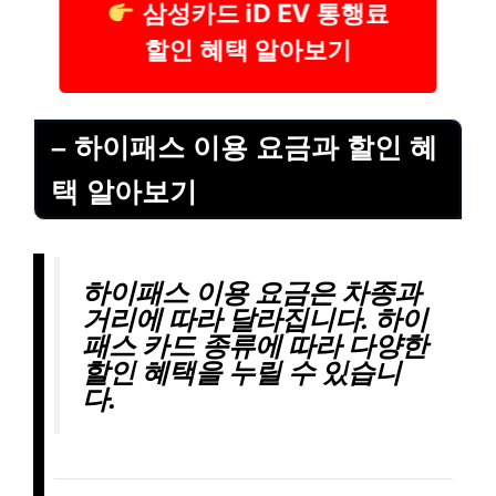
삼성카드 iD EV 통행료
할인 혜택 알아보기
– 하이패스 이용 요금과 할인 혜
택 알아보기
하이패스 이용 요금은 차종과
거리에 따라 달라집니다. 하이
패스 카드 종류에 따라 다양한
할인 혜택을 누릴 수 있습니
다.