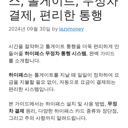
스, 톨게이트, 무정차
결제, 편리한 통행
2024년 09월 30일
by
lazymoney
시간을 절약하고 톨게이트 통행을 더욱 편리하게 만
들어줄
하이패스 무정차 통행 시스템
, 완벽 가이드
를 소개합니다.
하이패스
는 톨게이트를 지날 때 일일이 정차하여 요
금을 지불할 필요 없이, 자동으로 요금이 결제되는
편리한 시스템입니다.
본 가이드에서는 하이패스 설치 및 사용 방법,
무정
차 결제
원리, 다양한 하이패스 카드 종류와 장단점,
그리고 주의 사항까지 알려드립니다.