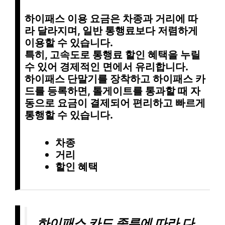
하이패스 이용 요금은 차종과 거리에 따
라 달라지며, 일반 통행료보다 저렴하게
이용할 수 있습니다.
특히,
고속도로 통행료 할인 혜택
을 누릴
수 있어 경제적인 면에서 유리합니다.
하이패스 단말기를 장착하고 하이패스 카
드를 등록하면, 톨게이트를 통과할 때 자
동으로 요금이 결제되어 편리하고 빠르게
통행할 수 있습니다.
차종
거리
할인 혜택
하이패스 카드 종류에 따라 다