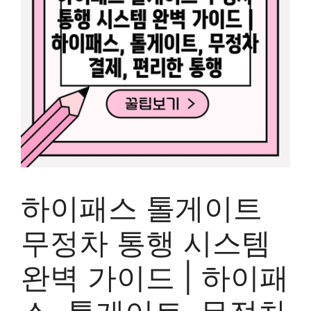
하이패스 톨게이트
무정차 통행 시스템
완벽 가이드 | 하이패