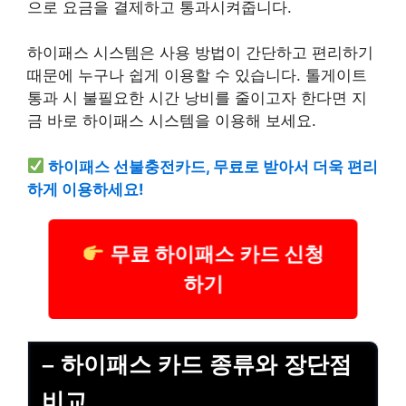
으로 요금을 결제하고 통과시켜줍니다.
하이패스 시스템은 사용 방법이 간단하고 편리하기
때문에 누구나 쉽게 이용할 수 있습니다. 톨게이트
통과 시 불필요한 시간 낭비를 줄이고자 한다면 지
금 바로 하이패스 시스템을 이용해 보세요.
하이패스 선불충전카드, 무료로 받아서 더욱 편리
하게 이용하세요!
무료 하이패스 카드 신청
하기
– 하이패스 카드 종류와 장단점
비교