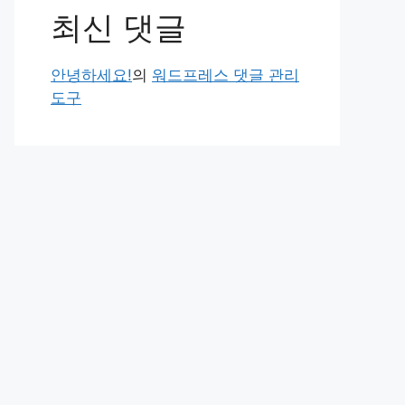
최신 댓글
안녕하세요!
의
워드프레스 댓글 관리
도구