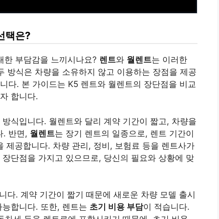
 선택은?
 대한 부담감을 느끼시나요?
렌트
와
월렌트
는 이러한
 두 방식은 차량을 소유하지 않고 이용하는 장점을 제공
니다. 본 가이드는 K5 렌트와 월렌트의 장단점을 비교
자 합니다.
 방식입니다. 월렌트와 달리 계약 기간이 짧고, 차량을
. 반면,
월렌트
는 장기 렌트의 일종으로, 렌트 기간이
 제공합니다. 차량 관리, 정비, 보험료 등을 렌트사가
 장단점을 가지고 있으므로, 당신의 필요와 상황에 맞
니다. 계약 기간이 짧기 때문에 새로운 차량 모델 출시
가능합니다. 또한, 렌트는
초기 비용 부담
이 적습니다.