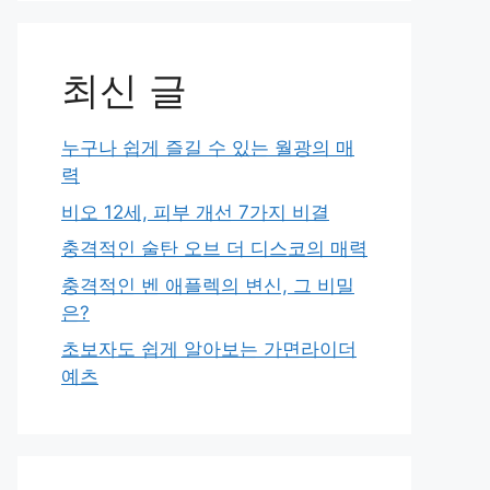
최신 글
누구나 쉽게 즐길 수 있는 월광의 매
력
비오 12세, 피부 개선 7가지 비결
충격적인 술탄 오브 더 디스코의 매력
충격적인 벤 애플렉의 변신, 그 비밀
은?
초보자도 쉽게 알아보는 가면라이더
예츠