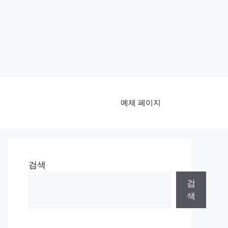
예제 페이지
검색
검
색