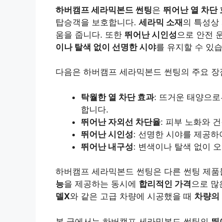
하버캠프 세라믹본드 썬팅
은
뛰어난 열 차단
탑승객을 보호합니다.
세라믹 소재
의 특성상
움을 줍니다. 또한
뛰어난 시인성
으로 안전 
이나 탈색 없이 선명한 시야
를 유지할 수 있
다음은 하버캠프 세라믹본드 썬팅의 주요 장
탁월한 열 차단 효과
: 뜨거운 태양으
합니다.
뛰어난 자외선 차단율
: 피부 노화와 
뛰어난 시인성
: 선명한 시야를 제공하
뛰어난 내구성
: 변색이나 탈색 없이 
하버캠프 세라믹본드 썬팅은 다른 썬팅 제
능
을 제공하는 동시에
합리적인 가격
으로 많
델X
와 같은 고급 차량에 시공했을 때
차량의
본 글에서는 하버캠프 세라믹본드 썬팅의
뛰