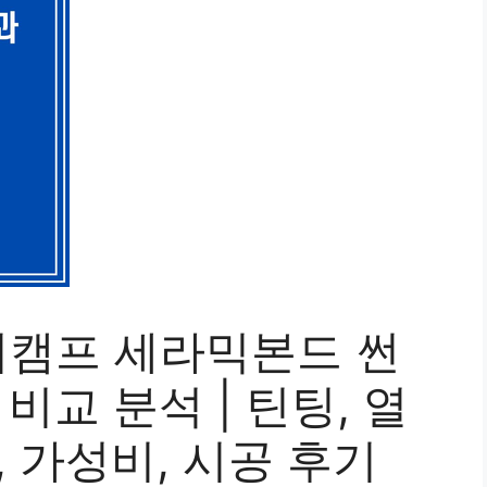
버캠프 세라믹본드 썬
비교 분석 | 틴팅, 열
, 가성비, 시공 후기