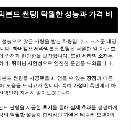
믹본드 썬팅| 탁월한 성능과 가격 비
 성능으로 많은 사랑을 받는 차량입니다. 뜨거운 태양
입니다.
하버캠프 세라믹본드 썬팅
은 탁월한 열 차단 효
의 안전과 편안함을 보장합니다. 또한
세라믹 소재
는
하며,
뛰어난 시인성
으로 안전한 운전을 도와줍니다.
믹본드 썬팅을 시공했을 때 얻을 수 있는
장점
과 다른
택에 도움을 드리고자 합니다. 특히
가성비
측면에서 하
선택인지 자세히 알아보겠습니다.
믹본드 썬팅을 시공한
후기
를 통해
실제 효과
를 생생하게
썬팅의
탁월한 성능
과 합리적인
가격
은 테슬라 모델X의