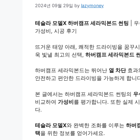
2024년 09월 29일
by
lazymoney
테슬라 모델X 하버캠프 세라믹본드 썬팅
| 
가성비, 시공 후기
뜨거운 태양 아래, 쾌적한 드라이빙을 꿈꾸
욱 빛낼 최고의 선택,
하버캠프 세라믹본드 
하버캠프 세라믹본드는 뛰어난
열 차단
효과
안전하고 편안한 드라이빙을 가능하게 합니다
본 글에서는 하버캠프 세라믹본드 썬팅의
우
비교하여
가성비
를 평가합니다. 또한 실제 
다.
테슬라 모델X
와 완벽한 조화를 이루는
하버캠
택
을 위한 정보를 얻어가세요.