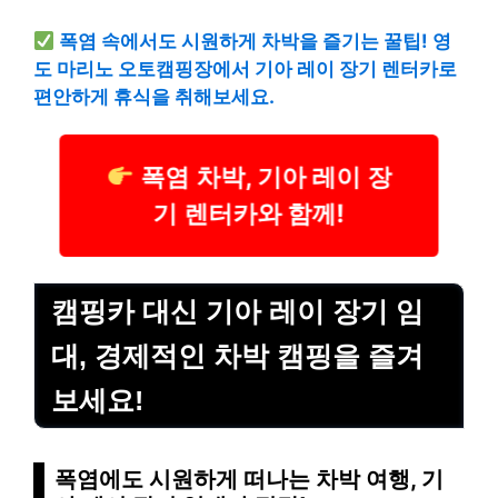
폭염 속에서도 시원하게 차박을 즐기는 꿀팁! 영
도 마리노 오토캠핑장에서 기아 레이 장기 렌터카로
편안하게 휴식을 취해보세요.
폭염 차박, 기아 레이 장
기 렌터카와 함께!
캠핑카 대신 기아 레이 장기 임
대, 경제적인 차박 캠핑을 즐겨
보세요!
폭염에도 시원하게 떠나는 차박 여행, 기