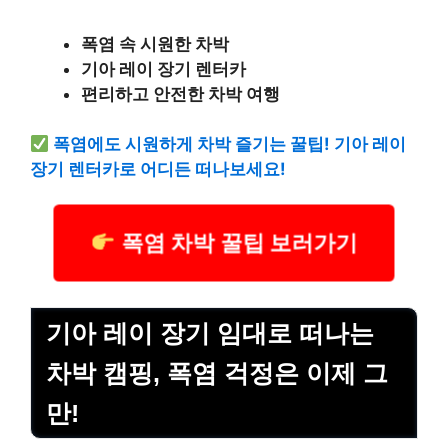
폭염 속 시원한 차박
기아 레이 장기 렌터카
편리하고 안전한 차박 여행
폭염에도 시원하게 차박 즐기는 꿀팁! 기아 레이
장기 렌터카로 어디든 떠나보세요!
폭염 차박 꿀팁 보러가기
기아 레이 장기 임대로 떠나는
차박 캠핑, 폭염 걱정은 이제 그
만!