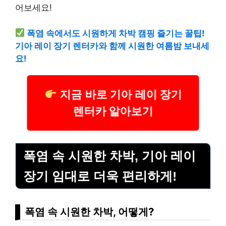
어보세요!
폭염 속에서도 시원하게 차박 캠핑 즐기는 꿀팁!
기아 레이 장기 렌터카와 함께 시원한 여름밤 보내세
요!
지금 바로 기아 레이 장기
렌터카 알아보기
폭염 속 시원한 차박, 기아 레이
장기 임대로 더욱 편리하게!
폭염 속 시원한 차박, 어떻게?