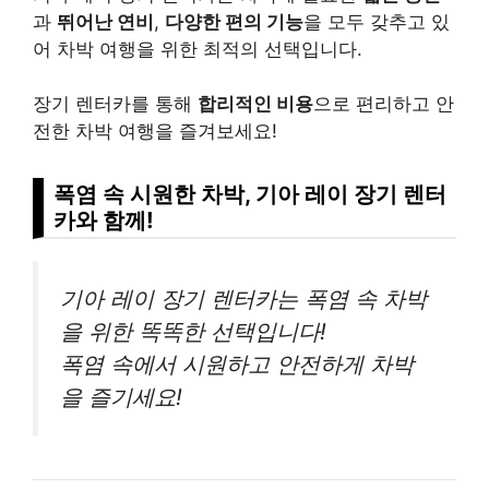
과
뛰어난 연비
,
다양한 편의 기능
을 모두 갖추고 있
어 차박 여행을 위한 최적의 선택입니다.
장기 렌터카를 통해
합리적인 비용
으로 편리하고 안
전한 차박 여행을 즐겨보세요!
폭염 속 시원한 차박, 기아 레이 장기 렌터
카와 함께!
기아 레이 장기 렌터카는 폭염 속 차박
을 위한 똑똑한 선택입니다!
폭염 속에서 시원하고 안전하게 차박
을 즐기세요!