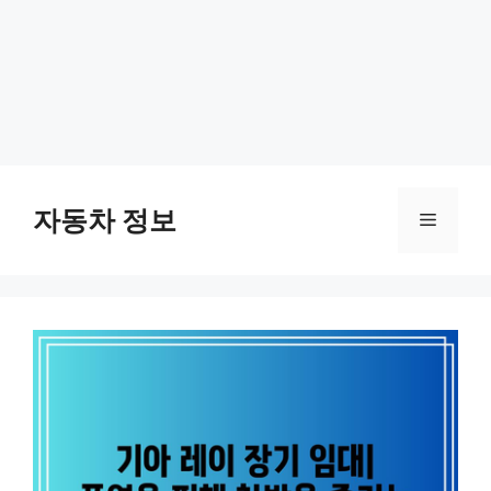
Skip
to
자동차 정보
Menu
content