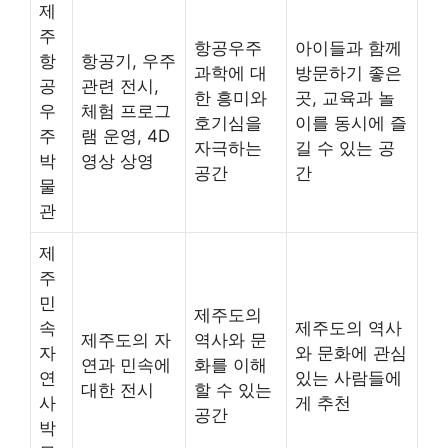
제
주
항공우주
아이들과 함께
항
항공기, 우주
과학에 대
방문하기 좋은
공
관련 전시,
한 흥미와
곳, 교육과 놀
우
체험 프로그
호기심을
이를 동시에 즐
주
램 운영, 4D
자극하는
길 수 있는 공
박
영상 상영
공간
간
물
관
제
주
민
제주도의
속
제주도의 역사
제주도의 자
역사와 문
자
와 문화에 관심
연과 민속에
화를 이해
연
있는 사람들에
대한 전시
할 수 있는
사
게 추천
공간
박