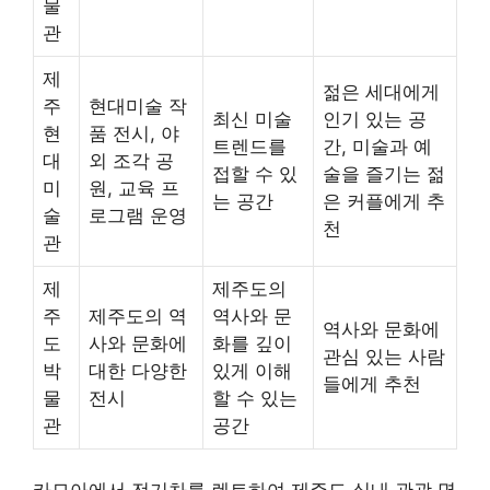
물
관
제
젊은 세대에게
주
현대미술 작
최신 미술
인기 있는 공
현
품 전시, 야
트렌드를
간, 미술과 예
대
외 조각 공
접할 수 있
술을 즐기는 젊
미
원, 교육 프
는 공간
은 커플에게 추
술
로그램 운영
천
관
제
제주도의
주
제주도의 역
역사와 문
역사와 문화에
도
사와 문화에
화를 깊이
관심 있는 사람
박
대한 다양한
있게 이해
들에게 추천
물
전시
할 수 있는
관
공간