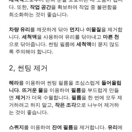
다. 또한,
작업 공간
을 확보하여 작업 중 불편함을
최소화하는 것이 좋습니다.
차량 유리
를 깨끗하게 닦아
먼지
나
이물질
을 제거합
니다.
세척액
을 사용하여 유리를 닦아내고
마른 천
으로 닦아줍니다. 썬팅 필름에
세척액
이 묻지 않도
록 주의해야 합니다.
2, 썬팅 제거
헤라
를 이용하여 썬팅 필름을 조심스럽게
들어올립
니다
.
뜨거운 물
을 이용하여
필름
을 부드럽게 만들
면
제거
가 더욱 수월합니다.
필름
을 한 번에 모두 제
거하려고 하지 말고,
작은 조각
으로 나누어 제거하
는 것이 좋습니다.
스퀴지
를 이용하여
잔여 필름
을 제거합니다.
유리
에