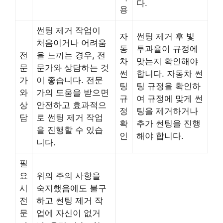
다.
용
썬팅 제거 작업이
자
썬팅 제거 후 빛
처음이거나 어려움
동
투과율이 규정에
전
을 느끼는 경우, 전
차
맞는지 확인해야
문
문가와 상담하는 것
썬
합니다. 자동차 썬
가
이 좋습니다. 전문
팅
팅 규정을 확인하
와
가의 도움을 받으면
규
여 규정에 맞게 썬
상
안전하고 효과적으
정
팅을 제거하거나
담
로 썬팅 제거 작업
확
추가 썬팅을 진행
을 진행할 수 있습
인
해야 합니다.
니다.
필
요
위의 주의 사항을
시
숙지했음에도 불구
전
하고 썬팅 제거 작
문
업에 자신이 없거