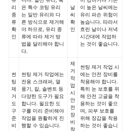
리
은 특수 코팅 유리
날
이 높은 날씨에는
종
는 일반 유리와 다
씨
유리 파손 위험이
류
른 방식으로 제거해
확
높습니다. 따라서
확
야 하므로, 유리 종
인
흐린 날이나 저녁
인
류에 따라 제거 방
시간대에 작업하
법을 달리해야 합니
는 것이 좋습니다.
다.
제
썬팅 제거 작업 시
거
썬
썬팅 제거 작업에는
에는 안전 장비를
작
팅
전용 스크래퍼, 열
착용해야 합니다.
업
제
풍기, 칼, 솔벤트 등
특히 눈 보호를 위
시
거
다양한 도구가 필요
해 안전 고글을 착
안
도
합니다. 필요한 도
용하는 것이 좋으
전
구
구를 미리 준비해야
며, 피부 보호를
장
준
작업을 원활하게 진
위해 장갑을 착용
비
비
행할 수 있습니다.
하는 것이 좋습니
착