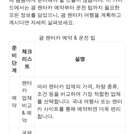
에 꼼꼼하게 준비해야 할 것들이 많습니다. 이 가이
드에서는 괌 렌터카 예약부터 운전 팁까지 필요한
모든 정보를 담았으니, 괌 렌터카 여행을 계획하고
계시다면 자세히 살펴보세요.
괌 렌터카 예약 & 운전 팁
준
체크
비
리스
설명
단
트
계
렌터
여러 렌터카 업체의 가격, 차량 종류,
카
조건 등을 비교하여 가장 적합한 업체
예
업체
를 선택합니다. 국내 여행사 또는 렌터
약
비교
카 사이트를 통해 예약하면 더욱 편리
& 예
합니다.
약
국제