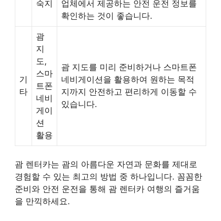
숙지
업체에서 제공하는 안전 운전 정보를
확인하는 것이 좋습니다.
괌
지
도,
괌 지도를 미리 준비하거나 스마트폰
스마
기
네비게이션을 활용하여 원하는 목적
트폰
타
지까지 안전하고 편리하게 이동할 수
네비
있습니다.
게이
션
활용
괌 렌터카는 괌의 아름다운 자연과 문화를 제대로
경험할 수 있는 최고의 방법 중 하나입니다. 꼼꼼한
준비와 안전 운전을 통해 괌 렌터카 여행의 즐거움
을 만끽하세요.