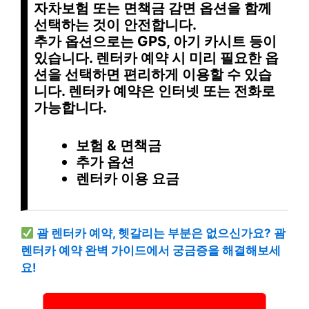
자차보험
또는
면책금 감면
옵션을 함께
선택하는 것이 안전합니다.
추가 옵션으로는
GPS
,
아기 카시트
등이
있습니다. 렌터카 예약 시 미리 필요한 옵
션을 선택하면 편리하게 이용할 수 있습
니다.
렌터카 예약
은
인터넷
또는
전화
로
가능합니다.
보험 & 면책금
추가 옵션
렌터카 이용 요금
괌 렌터카 예약, 헷갈리는 부분은 없으신가요? 괌
렌터카 예약 완벽 가이드에서 궁금증을 해결해보세
요!