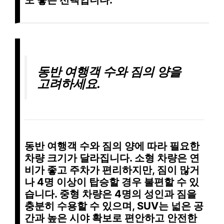
동반 여행객 수와 짐의 양을
고려하세요.
동반 여행객 수와 짐의 양에 따라 필요한
차량 크기가 달라집니다.
소형 차량
은 연
비가 좋고 주차가 편리하지만, 짐이 많거
나 4명 이상이 탑승할 경우 불편할 수 있
습니다.
중형 차량
은 4명의 성인과 짐을
충분히 수용할 수 있으며,
SUV
는 넓은 공
간과 높은 시야 확보로 편안하고 안전한