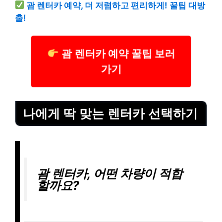
괌 렌터카 예약, 더 저렴하고 편리하게! 꿀팁 대방
출!
괌 렌터카 예약 꿀팁 보러
가기
나에게 딱 맞는 렌터카 선택하기
괌 렌터카, 어떤 차량이 적합
할까요?