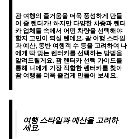
괌 여행의 즐거움을 더욱 풍성하게 만들
어 줄 렌터카! 하지만 다양한 차종과 렌터
카 업체들 속에서 어떤 차량을 선택해야
할지 고민이 되실 텐데요. 괌 여행 스타일
과 예산, 동반 여행객 수 등을 고려하여 나
에게 딱 맞는 렌터카를 선택하는 방법을
알려드릴게요. 괌 렌터카 선택 가이드를
통해 나에게 가장 적합한 렌터카를 찾아
괌 여행을 더욱 즐겁게 만들어 보세요.
여행 스타일과 예산을 고려하
세요.