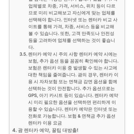
업체별로 차종, 가격, 서비스, 위치 등이 다르
므로 미리 비교해보고 자신에게 맞는 업체를
선택해야 합니다. 인터넷 또는 렌터카 비교 사
이트를 통해 가격, 차종, 서비스 등을 비교해
볼 수 있습니다. 또한, 고객 만족도나 안전성
등을 고려하여 업체를 선택하는 것이 좋습니
다.
렌터카 예약 시 주의 사항 렌터카 예약 시에는
보험, 추가 옵션 등을 꼼꼼히 확인해야 합니다.
보험은 렌터카 이용 중 발생할 수 있는 사고에
대한 책임을 줄여줍니다. 괌의 경우, 렌터카 이
용 시 자차보험 또는 면책금 감면 옵션을 함께
선택하는 것이 안전합니다. 추가 옵션으로는
GPS, 아기 카시트 등이 있습니다. 렌터카 예약
시 미리 필요한 옵션을 선택하면 편리하게 이
용할 수 있습니다. 렌터카 예약은 인터넷 또는
전화로 가능합니다. 보험 & 면책금 추가 옵션
렌터카 이용 요금
괌 렌터카 예약, 꿀팁 대방출!