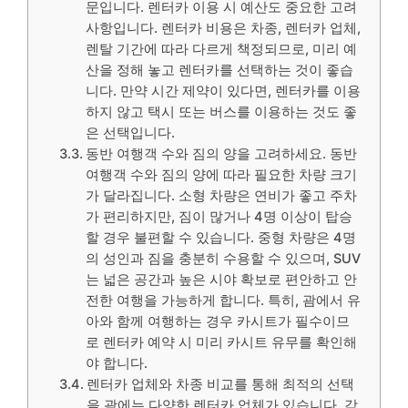
문입니다. 렌터카 이용 시 예산도 중요한 고려
사항입니다. 렌터카 비용은 차종, 렌터카 업체,
렌탈 기간에 따라 다르게 책정되므로, 미리 예
산을 정해 놓고 렌터카를 선택하는 것이 좋습
니다. 만약 시간 제약이 있다면, 렌터카를 이용
하지 않고 택시 또는 버스를 이용하는 것도 좋
은 선택입니다.
동반 여행객 수와 짐의 양을 고려하세요. 동반
여행객 수와 짐의 양에 따라 필요한 차량 크기
가 달라집니다. 소형 차량은 연비가 좋고 주차
가 편리하지만, 짐이 많거나 4명 이상이 탑승
할 경우 불편할 수 있습니다. 중형 차량은 4명
의 성인과 짐을 충분히 수용할 수 있으며, SUV
는 넓은 공간과 높은 시야 확보로 편안하고 안
전한 여행을 가능하게 합니다. 특히, 괌에서 유
아와 함께 여행하는 경우 카시트가 필수이므
로 렌터카 예약 시 미리 카시트 유무를 확인해
야 합니다.
렌터카 업체와 차종 비교를 통해 최적의 선택
을 괌에는 다양한 렌터카 업체가 있습니다. 각