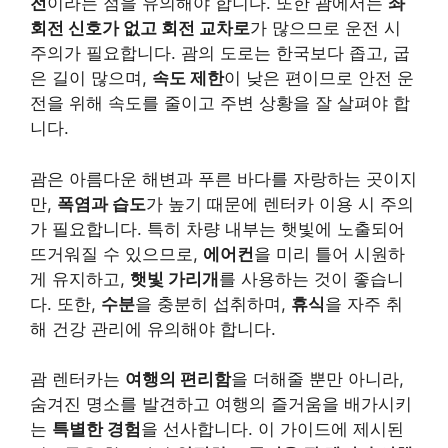
전
이라는 점을 유의해야 합니다. 또한 괌에서는
좌
회전 신호가 없고 회전 교차로
가 많으므로 운전 시
주의가 필요합니다. 괌의 도로는 한국보다 좁고, 굽
은 길이 많으며,
속도 제한
이 낮은 편이므로 안전 운
전을 위해 속도를 줄이고 주변 상황을 잘 살펴야 합
니다.
괌은 아름다운 해변과 푸른 바다를 자랑하는 곳이지
만,
폭염과 습도
가 높기 때문에 렌터카 이용 시 주의
가 필요합니다. 특히 차량 내부는 햇빛에 노출되어
뜨거워질 수 있으므로,
에어컨
을 미리 틀어 시원하
게 유지하고,
햇빛 가리개
를 사용하는 것이 좋습니
다. 또한,
수분
을 충분히 섭취하며,
휴식
을 자주 취
해 건강 관리에 유의해야 합니다.
괌 렌터카는
여행의 편리함
을 더해줄 뿐만 아니라,
숨겨진 명소를 발견하고 여행의 즐거움을 배가시키
는
특별한 경험
을 선사합니다. 이 가이드에 제시된