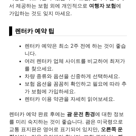
서 제공하는 보험 외에 개인적으로
여행자 보험
에
가입하는 것도 잊지 마세요.
렌터카 예약 팁
렌터카 예약은 최소 2주 전에 하는 것이 좋습
니다.
여러 렌터카 업체 사이트를 비교하여 최저가
를 찾으세요.
차량 종류와 옵션을 신중하게 선택하세요.
보험 옵션을 꼼꼼히 확인하고 필요에 따라 추
가 보험에 가입하세요.
렌터카 이용 약관을 자세히 읽어보세요.
렌터카 예약 완료 후에는
괌 운전 환경
에 대한 정보
를 미리 숙지하는 것이 좋습니다. 괌은 미국령으로
교통 표지판은 영어로 표기되어 있지만,
오른쪽 운