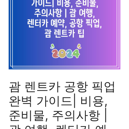
괌 렌트카 공항 픽업
완벽 가이드| 비용,
준비물, 주의사항 |