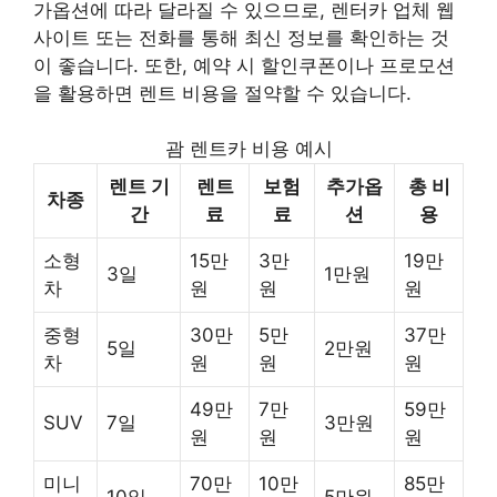
가옵션에 따라 달라질 수 있으므로, 렌터카 업체 웹
사이트 또는 전화를 통해 최신 정보를 확인하는 것
이 좋습니다. 또한, 예약 시 할인쿠폰이나 프로모션
을 활용하면 렌트 비용을 절약할 수 있습니다.
괌 렌트카 비용 예시
렌트 기
렌트
보험
추가옵
총 비
차종
간
료
료
션
용
소형
15만
3만
19만
3일
1만원
차
원
원
원
중형
30만
5만
37만
5일
2만원
차
원
원
원
49만
7만
59만
SUV
7일
3만원
원
원
원
미니
70만
10만
85만