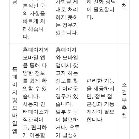
담
사항을 제
히 전화 상담
본적인 문
천
대로 처리
이 필요합니
의 사항을
하지 못하
다.
빠르게 처
는 경우가
리해줍니
있습니다.
다.
홈페이지와
홈페이지
모바일 앱
와 모바일
을 통해 다
앱에서 찾
홈
양한 정보
고자 하는
페
를 쉽게 확
정보를 찾
편리한 기능
이
조
인할 수 있
기 어려운
을 제공하지
지
건
습니다.
경우가 있
만, 정보 접
및
부
사용자 인
습니다.
근성과 기능
모
추
터페이스가
일부 기능
개선이 필요
바
천
직관적이
이 불편하
합니다.
일
고, 편리하
거나, 오류
앱
게 이용할
가 발생하