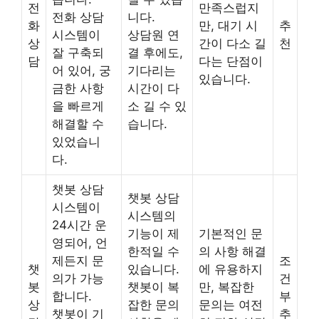
전
만족스럽지
전화 상담
니다.
화
만, 대기 시
추
시스템이
상담원 연
상
간이 다소 길
천
잘 구축되
결 후에도,
담
다는 단점이
어 있어, 궁
기다리는
있습니다.
금한 사항
시간이 다
을 빠르게
소 길 수 있
해결할 수
습니다.
있었습니
다.
챗봇 상담
챗봇 상담
시스템이
시스템의
24시간 운
기능이 제
기본적인 문
영되어, 언
한적일 수
의 사항 해결
제든지 문
조
챗
있습니다.
에 유용하지
의가 가능
건
봇
챗봇이 복
만, 복잡한
합니다.
부
상
잡한 문의
문의는 여전
챗봇이 기
추