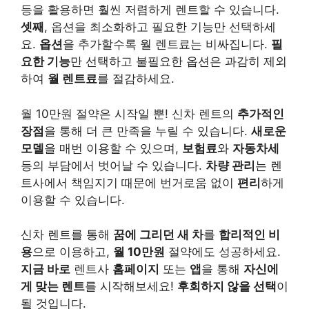
등을 활용하면 훨씬 저렴하게 렌트할 수 있습니다.
셋째
, 옵션을 최소화하고 필요한 기능만 선택하세
요.
옵션
을 추가할수록 월 렌트료는 비싸집니다.
필
요한 기능
만 선택하고 불필요한 옵션은 과감히 제외
하여
월 렌트료
를 절감하세요.
월 10만원 절약은 시작일 뿐! 신차 렌트의
추가적인
장점
을 통해 더 큰 만족을 누릴 수 있습니다.
새로운
모델
을 매번 이용할 수 있으며,
보험료
와
자동차세
등의 부담에서 벗어날 수 있습니다.
차량 관리
는 렌
트사에서 책임지기 때문에 번거로움 없이
편리
하게
이용할 수 있습니다.
신차 렌트를 통해
꿈에 그리던 새 차
를
합리적인 비
용
으로 이용하고,
월 10만원
절약에도 성공하세요.
지금 바로
렌트사
홈페이지
또는
앱
을 통해
자신에
게 맞는 렌트
를 시작해보세요!
후회하지 않을 선택
이
될 것입니다.