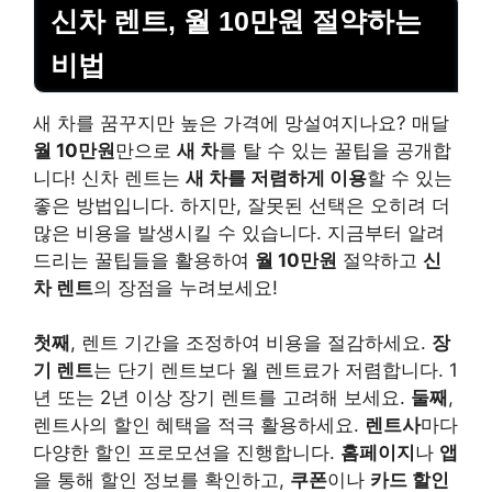
신차 렌트, 월 10만원 절약하는
비법
새 차를 꿈꾸지만 높은 가격에 망설여지나요? 매달
월 10만원
만으로
새 차
를 탈 수 있는 꿀팁을 공개합
니다! 신차 렌트는
새 차를 저렴하게 이용
할 수 있는
좋은 방법입니다. 하지만, 잘못된 선택은 오히려 더
많은 비용을 발생시킬 수 있습니다. 지금부터 알려
드리는 꿀팁들을 활용하여
월 10만원
절약하고
신
차 렌트
의 장점을 누려보세요!
첫째
, 렌트 기간을 조정하여 비용을 절감하세요.
장
기 렌트
는 단기 렌트보다 월 렌트료가 저렴합니다. 1
년 또는 2년 이상 장기 렌트를 고려해 보세요.
둘째
,
렌트사의 할인 혜택을 적극 활용하세요.
렌트사
마다
다양한 할인 프로모션을 진행합니다.
홈페이지
나
앱
을 통해 할인 정보를 확인하고,
쿠폰
이나
카드 할인