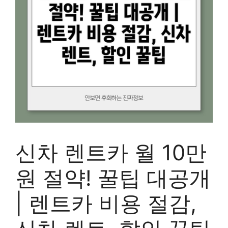
신차 렌트카 월 10만
원 절약! 꿀팁 대공개
| 렌트카 비용 절감,