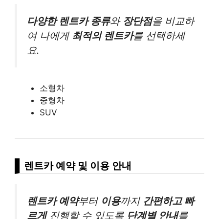
다양한 렌트카 종류
와
장단점
을 비교하
여 나에게
최적의 렌트카
를 선택하세
요.
소형차
중형차
SUV
렌트카 예약 및 이용 안내
렌트카 예약
부터
이용
까지
간편하고 빠
르게
진행할 수 있도록
단계별 안내
를