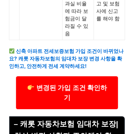
과실 비율
고 및 보험
에 따라 보
사에 신고
험금이 달
를 해야 함
라질 수 있
음
신축 아파트 전세보증보험 가입 조건이 바뀌었나
요? 캐롯 자동차보험의 임대차 보장 변경 사항을 확
인하고, 안전하게 전세 계약하세요!
변경된 가입 조건 확인하
기
– 캐롯 자동차보험 임대차 보장|