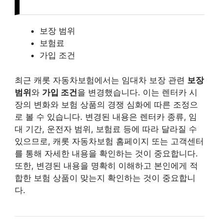
보장 범위
보험료
가입 조건
최근 캐롯 자동차보험에서는 임대차 보장 관련
보장
범위
와
가입 조건
을 변경했습니다. 이는 렌터카 시
장의 변화와 보험 상품의 경쟁 심화에 따른 조정으
로 볼 수 있습니다. 변경된 내용은 렌터카 종류, 임
대 기간, 운전자 범위, 보험료 등에 따라 달라질 수
있으므로, 캐롯 자동차보험 홈페이지 또는 고객센터
를 통해 자세한 내용을 확인하는 것이 중요합니다.
또한, 변경된 내용을 명확히 이해하고 본인에게 적
합한 보험 상품이 맞는지 확인하는 것이 중요합니
다.