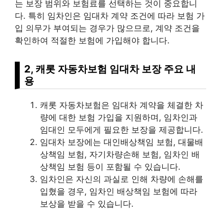
는 보장 범위와 보험료를 선택하는 것이 중요합니
다. 특히 임차인은 임대차 계약 조건에 따라 보험 가
입 의무가 부여되는 경우가 많으므로, 계약 조건을
확인하여 적절한 보험에 가입해야 합니다.
2, 캐롯 자동차보험 임대차 보장 주요 내
용
캐롯 자동차보험은 임대차 계약을 체결한 차
량에 대한 보험 가입을 지원하며, 임차인과
임대인 모두에게 필요한 보장을 제공합니다.
임대차 보장에는 대인배상책임 보험, 대물배
상책임 보험, 자기차량손해 보험, 임차인 배
상책임 보험 등이 포함될 수 있습니다.
임차인은 자신의 과실로 인해 차량에 손해를
입혔을 경우, 임차인 배상책임 보험에 따라
보상을 받을 수 있습니다.