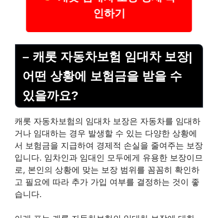
인하기
– 캐롯 자동차보험 임대차 보장|
어떤 상황에 보험금을 받을 수
있을까요?
캐롯 자동차보험의 임대차 보장은 자동차를 임대하
거나 임대하는 경우 발생할 수 있는 다양한 상황에
서 보험금을 지급하여 경제적 손실을 줄여주는 보장
입니다. 임차인과 임대인 모두에게 유용한 보장이므
로, 본인의 상황에 맞는 보장 범위를 꼼꼼히 확인하
고 필요에 따라 추가 가입 여부를 결정하는 것이 좋
습니다.