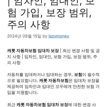
| 임차인, 임대인, 보
험 가입, 보장 범위,
주의 사항
2024년 09월 15일
by
lazymoney
캐롯 자동차보험 임대차 보장
| 최신 변경 사항 및 공
지 사항 | 임차인, 임대인, 보험 가입, 보장 범위, 주
의 사항
자동차를 임대하거나 임대하는 경우,
보험
이 필수적
으로 필요합니다.
캐롯 자동차보험
은 임대차 보장을
제공하여 임차인과 임대인 모두에게 안전한 보험 가
입을 지원합니다.
최근
캐롯 자동차보험 임대차 보장
에 대한 변경 사