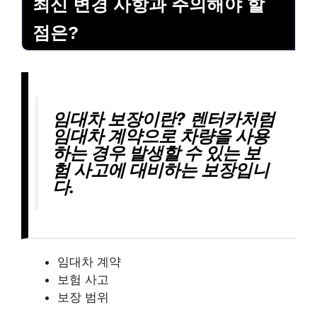
최신 변경 사항과 주의해야 할
점은?
임대차 보장이란? 렌터카처럼
임대차 계약으로 차량을 사용
하는 경우 발생할 수 있는 보
험 사고에 대비하는 보장입니
다.
임대차 계약
보험 사고
보장 범위