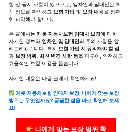
항 및 공지 사항이 있으므로, 임차인과 임대인은 최
신 정보를 확인하고
보험 가입
및
보장 내용
을 정확
히 파악해야 합니다.
본 글에서는
캐롯 자동차보험 임대차 보장
에 대한
자세한 정보와
임차인 및 임대인
의 주의 사항을 알
려드리겠습니다. 특히
보험 가입 시 유의해야 할 점
과
보장 범위
,
최신 변경 사항
등을 다루어, 안전하고
효율적인 보험 이용을 돕습니다.
자세한 내용은 다음 글에서 확인하세요!
캐롯 자동차보험 임대차 보장, 나에게 맞는 보장
범위는 무엇일까요? 궁금한 점을 바로 확인해 보세
요!
나에게 맞는 보장 범위 확