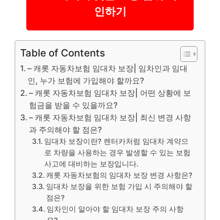
인하기
Table of Contents
– 캐롯 자동차보험 임대차 보장| 임차인과 임대
인, 누가 보험에 가입해야 할까요?
– 캐롯 자동차보험 임대차 보장| 어떤 상황에 보
험금을 받을 수 있을까요?
– 캐롯 자동차보험 임대차 보장| 최신 변경 사항
과 주의해야 할 점은?
임대차 보장이란? 렌터카처럼 임대차 계약으
로 차량을 사용하는 경우 발생할 수 있는 보험
사고에 대비하는 보장입니다.
캐롯 자동차보험의 임대차 보장 변경 사항은?
임대차 보장을 위한 보험 가입 시 주의해야 할
점은?
임차인이 알아야 할 임대차 보장 주의 사항