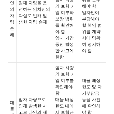
인
임대 차량을 운
의 보험 가
해야 함
의
전하는 임차인의
입 여부와
임차인이
차
과실로 인해 발
보장 범위
부담해야
량
생한 차량 손해
를 확인해
할 책임 범
손
야 함
위를 계약
해
임대 기간
서에 명확
동안 발생
히 명시해
한 사고에
야 함
한함
임차 차량
의 보험 가
입 여부를
대물 배상
확인해야
한도 및 자
함
기부담금
임차 차량으로
대물 배상
등을 사전
대
인해 발생한 사
한도 내에
에 확인해
물
고로 타인의 재
서 보험금
야 함