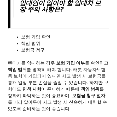
임대인이 알아야 할 임대차 보
장 주의 사항은?
보험 가입 확인
책임 범위
보험금 청구
렌터카를 임대하는 경우
보험 가입 여부
를 확인하고
책임 범위
를 명확히 해야 합니다. 캐롯 자동차보험
등 보험에 가입되어 있다면 사고 발생 시 보험금을
통해 일정 부분 손실을 줄일 수 있습니다. 하지만 보
험에도
면책 사항
이 존재하기 때문에
책임 범위
를
정확히 파악하는 것이 중요하며,
보험금 청구 절차
를 미리 알아두어 사고 발생 시 신속하게 대처할 수
있도록 준비하는 것이 좋습니다.