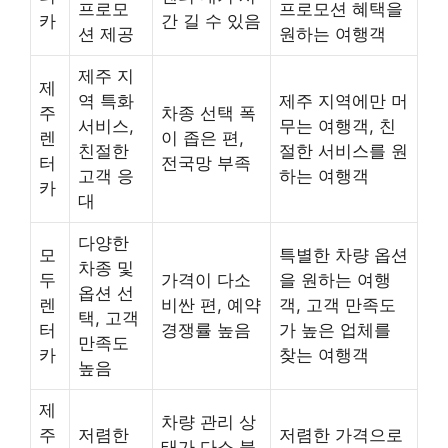
프로모
프로모션 혜택을
카
간 길 수 있음
션 제공
원하는 여행객
제주 지
제
역 특화
제주 지역에만 머
주
차종 선택 폭
서비스,
무는 여행객, 친
렌
이 좁은 편,
친절한
절한 서비스를 원
터
전국망 부족
고객 응
하는 여행객
카
대
다양한
모
특별한 차량 옵션
차종 및
두
가격이 다소
을 원하는 여행
옵션 선
렌
비싼 편, 예약
객, 고객 만족도
택, 고객
터
경쟁률 높음
가 높은 업체를
만족도
카
찾는 여행객
높음
제
차량 관리 상
주
저렴한
저렴한 가격으로
태가 다소 불