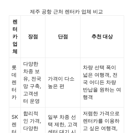
제주 공항 근처 렌터카 업체 비교
렌
터
카
장점
단점
추천 대상
업
체
다양한
롯
차량 선택 폭이
차종 보
데
넓은 여행객, 전
유, 전국
가격이 다소
렌
국 어디든 차량
망 구축,
높은 편
터
반납을 원하는 여
고객센
카
행객
터 운영
합리적
저렴한 가격으로
SK
일부 차종 선
인 가격,
렌터카를 이용하
렌
택 제한, 고객
다양한
고 싶은 여행객,
터
센터 대기 시