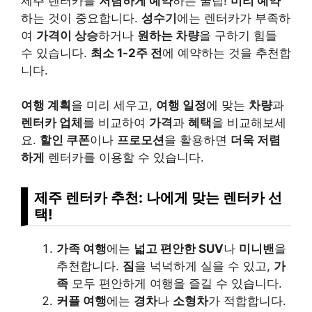
제주 렌터카를
저렴하게 예약
하는 꿀팁!
미리 예약
하는 것이 중요합니다.
성수기
에는 렌터카가 부족하
여
가격이 상승
하거나
원하는 차량
을 구하기 힘들
수 있습니다.
최소 1-2주 전
에 예약하는 것을 추천합
니다.
여행 계획
을 미리 세우고,
여행 일정
에 맞는
차량
과
렌터카 업체
를 비교하여
가격
과
혜택
을 비교해보세
요.
할인 쿠폰
이나
프로모션
을 활용하면
더욱 저렴
하게
렌터카를 이용할 수 있습니다.
제주 렌터카 추천: 나에게 맞는 렌터카 선
택!
가족 여행
에는
넓고 편안한 SUV
나
미니밴
을
추천합니다.
짐
을 넉넉하게 실을 수 있고,
가
족
모두 편안하게 여행을 즐길 수 있습니다.
커플 여행
에는
경차
나
소형차
가 적합합니다.