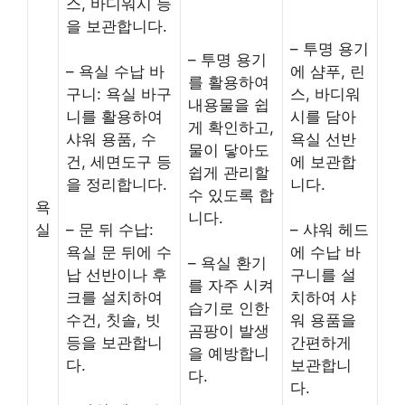
스, 바디워시 등
을 보관합니다.
– 투명 용기
– 투명 용기
– 욕실 수납 바
에 샴푸, 린
를 활용하여
구니: 욕실 바구
스, 바디워
내용물을 쉽
니를 활용하여
시를 담아
게 확인하고,
샤워 용품, 수
욕실 선반
물이 닿아도
건, 세면도구 등
에 보관합
쉽게 관리할
을 정리합니다.
니다.
수 있도록 합
욕
니다.
실
– 문 뒤 수납:
– 샤워 헤드
욕실 문 뒤에 수
에 수납 바
– 욕실 환기
납 선반이나 후
구니를 설
를 자주 시켜
크를 설치하여
치하여 샤
습기로 인한
수건, 칫솔, 빗
워 용품을
곰팡이 발생
등을 보관합니
간편하게
을 예방합니
다.
보관합니
다.
다.