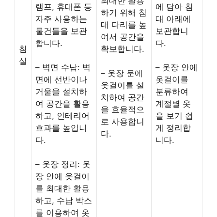
최대한 활용
램프, 휴대폰 등
에 담아 침
하기 위해 침
자주 사용하는
대 아래에
대 다리를 높
물건들을 보관
보관합니
여서 공간을
합니다.
다.
침
확보합니다.
실
– 벽면 수납: 벽
– 옷장 안에
– 옷장 문에
면에 선반이나
옷걸이를
옷걸이를 설
거울을 설치하
분류하여
치하여 공간
여 공간을 활용
계절별 옷
을 효율적으
하고, 인테리어
을 보기 쉽
로 사용합니
효과를 높입니
게 정리합
다.
다.
니다.
– 옷장 정리: 옷
장 안에 옷걸이
를 최대한 활용
하고, 수납 박스
를 이용하여 옷