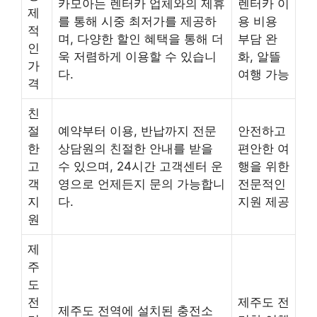
카모아는 렌터카 업체와의 제휴
렌터카 이
제
를 통해 시중 최저가를 제공하
용 비용
적
며, 다양한 할인 혜택을 통해 더
부담 완
인
욱 저렴하게 이용할 수 있습니
화, 알뜰
가
다.
여행 가능
격
친
절
예약부터 이용, 반납까지 전문
안전하고
한
상담원의 친절한 안내를 받을
편안한 여
고
수 있으며, 24시간 고객센터 운
행을 위한
객
영으로 언제든지 문의 가능합니
전문적인
지
다.
지원 제공
원
제
주
도
전
제주도 전
제주도 전역에 설치된 충전소