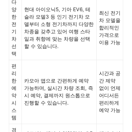
다
양
현대 아이오닉5, 기아 EV6, 테
최신 전기
한
슬라 모델3 등 인기 전기차 모
차 모델을
전
델부터 소형 전기차까지 다양한
합리적인
기
차종을 갖추고 있어 여행 스타
가격으로
차
일과 취향에 맞는 차량을 선택
이용 가능
선
할 수 있습니다.
택
편
리
시간과 공
한
카모아 앱으로 간편하게 예약
간 제약
예
가능하며, 실시간 차량 조회, 즉
없이 언제
약
시 예약, 결제까지 원스톱으로
어디서든
시
진행할 수 있습니다.
편리하게
스
예약 가능
템
경