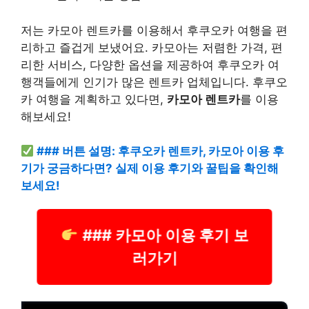
저는 카모아 렌트카를 이용해서 후쿠오카 여행을 편
리하고 즐겁게 보냈어요. 카모아는 저렴한 가격, 편
리한 서비스, 다양한 옵션을 제공하여 후쿠오카 여
행객들에게 인기가 많은 렌트카 업체입니다. 후쿠오
카 여행을 계획하고 있다면,
카모아 렌트카
를 이용
해보세요!
### 버튼 설명: 후쿠오카 렌트카, 카모아 이용 후
기가 궁금하다면? 실제 이용 후기와 꿀팁을 확인해
보세요!
### 카모아 이용 후기 보
러가기