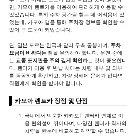
만, 카모아 렌트카를 이용하여 편리하게 이동할 수
있었습니다. 특히 주차 공간을 찾는 데 어려움이 있
었는데, 카모아 앱을 통해 주차장 정보를 확인할 수
있어 큰 도움이 되었습니다.
단, 일본 도로는 한국과 달리 우측 통행이며,
주차
요금이 비싸다는 점
을 유의해야 합니다. 운전 중에
는
교통 표지판을 주의 깊게 확인
하는 것이 중요합니
다. 렌터카 이용 후 반납 시에는 차량 내부 및 외부
를 꼼꼼하게 확인하고, 차량 상태에 문제가 없다면
직원에게 확인을 받아야 합니다.
카모아 렌트카 장점 및 단점
국내에서 익숙한 카카오T 렌터카 연계로 이
용 편의성이 뛰어나며, 다양한 렌터카 회사의
차량을 한눈에 비교하고 예약할 수 있습니다.