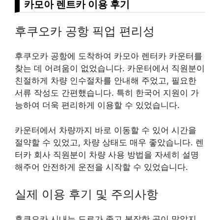
카모아 렌트카 이용 후기
후쿠오카 공항 픽업 편리성
후쿠오카 공항에 도착하여 카모아 렌터카 카운터를
찾는 데 어려움이 없었습니다. 카운터에서 직원분이
친절하게 차량 인수절차를 안내해 주었고, 필요한
서류 작성도 간편했습니다. 특히 한국어 지원이 가
능하여 더욱 편리하게 이용할 수 있었습니다.
카운터에서 차량까지 바로 이동할 수 있어 시간을
절약할 수 있었고, 차량 상태도 매우 좋았습니다. 렌
터카 회사 직원분이 차량 사용 방법을 자세히 설명
해주어 안전하게 운전을 시작할 수 있었습니다.
실제 이용 후기 및 주의사항
후쿠오카 시내는 도로가 좁고 복잡한 곳이 많았지