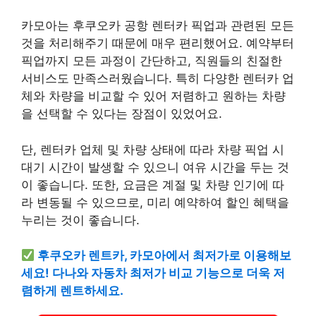
카모아는 후쿠오카 공항 렌터카 픽업과 관련된 모든
것을 처리해주기 때문에 매우 편리했어요. 예약부터
픽업까지 모든 과정이 간단하고, 직원들의 친절한
서비스도 만족스러웠습니다. 특히 다양한 렌터카 업
체와 차량을 비교할 수 있어 저렴하고 원하는 차량
을 선택할 수 있다는 장점이 있었어요.
단, 렌터카 업체 및 차량 상태에 따라 차량 픽업 시
대기 시간이 발생할 수 있으니 여유 시간을 두는 것
이 좋습니다. 또한, 요금은 계절 및 차량 인기에 따
라 변동될 수 있으므로, 미리 예약하여 할인 혜택을
누리는 것이 좋습니다.
후쿠오카 렌트카, 카모아에서 최저가로 이용해보
세요! 다나와 자동차 최저가 비교 기능으로 더욱 저
렴하게 렌트하세요.