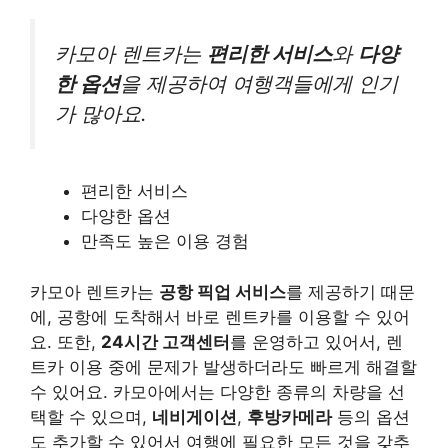
카모아 렌트카는
편리한 서비스
와
다양
한 옵션
을 제공하여 여행객들에게 인기
가 많아요.
편리한 서비스
다양한 옵션
만족도 높은 이용 경험
카모아 렌트카는
공항 픽업 서비스
를 제공하기 때문
에, 공항에 도착해서 바로 렌트카를 이용할 수 있어
요. 또한,
24시간 고객센터
를 운영하고 있어서, 렌
트카 이용 중에 문제가 발생하더라도 빠르게 해결할
수 있어요. 카모아에서는 다양한 종류의 차량을 선
택할 수 있으며,
네비게이션
,
후방카메라
등의 옵션
도 추가할 수 있어서 여행에 필요한 모든 것을 갖추