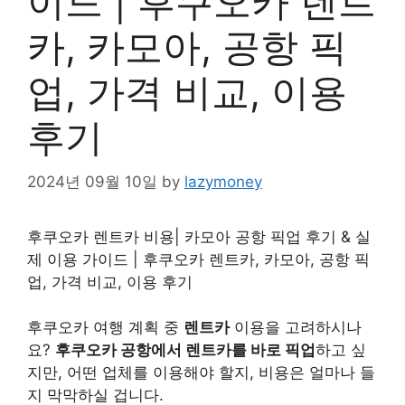
이드 | 후쿠오카 렌트
카, 카모아, 공항 픽
업, 가격 비교, 이용
후기
2024년 09월 10일
by
lazymoney
후쿠오카 렌트카 비용| 카모아 공항 픽업 후기 & 실
제 이용 가이드 | 후쿠오카 렌트카, 카모아, 공항 픽
업, 가격 비교, 이용 후기
후쿠오카 여행 계획 중
렌트카
이용을 고려하시나
요?
후쿠오카 공항에서 렌트카를 바로 픽업
하고 싶
지만, 어떤 업체를 이용해야 할지, 비용은 얼마나 들
지 막막하실 겁니다.