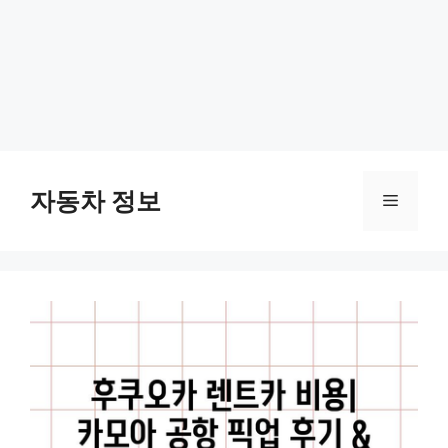
Skip
to
자동차 정보
Menu
content