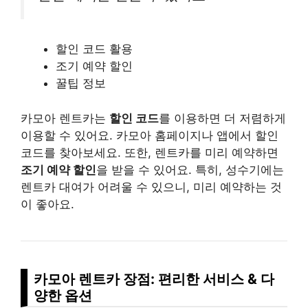
할인 코드 활용
조기 예약 할인
꿀팁 정보
카모아 렌트카는
할인 코드
를 이용하면 더 저렴하게
이용할 수 있어요. 카모아 홈페이지나 앱에서 할인
코드를 찾아보세요. 또한, 렌트카를 미리 예약하면
조기 예약 할인
을 받을 수 있어요. 특히, 성수기에는
렌트카 대여가 어려울 수 있으니, 미리 예약하는 것
이 좋아요.
카모아 렌트카 장점: 편리한 서비스 & 다
양한 옵션