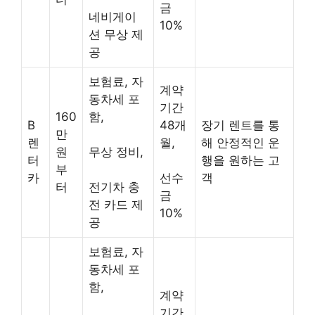
금
네비게이
10%
션 무상 제
공
보험료, 자
계약
동차세 포
기간
160
함,
B
48개
장기 렌트를 통
만
렌
월,
해 안정적인 운
원
무상 정비,
터
행을 원하는 고
부
카
선수
객
터
전기차 충
금
전 카드 제
10%
공
보험료, 자
동차세 포
함,
계약
기간