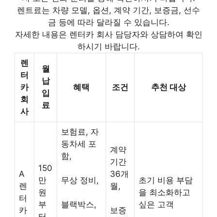
렌트료는 차량 모델, 옵션, 계약 기간, 보증금, 선수
금 등에 따라 달라질 수 있습니다.
자세한 내용은 렌터카 회사 담당자와 상담하여 확인
하시기 바랍니다.
렌
월
터
납
카
혜택
조건
추천 대상
입
회
료
사
보험료, 자
동차세 포
계약
함,
기간
150
A
36개
만
무상 정비,
초기 비용 부담
렌
월,
원
을 최소화하고
터
부
블랙박스,
싶은 고객
카
보증
터