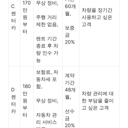
170
무상 정비,
C
60개
만
차량을 장기간
렌
월,
원
주행 거리
사용하고 싶은
터
부
제한 없음,
고객
카
보증
터
금
렌트 기간
20%
종료 후 차
량 인수 가
능
보험료, 자
계약
동차세 포
기간
180
함,
D
48개
만
차량 관리에 대
렌
월,
원
무상 정비,
한 부담을 줄이
터
부
고 싶은 고객
카
선수
터
자동차 관
금
리 서비스
20%