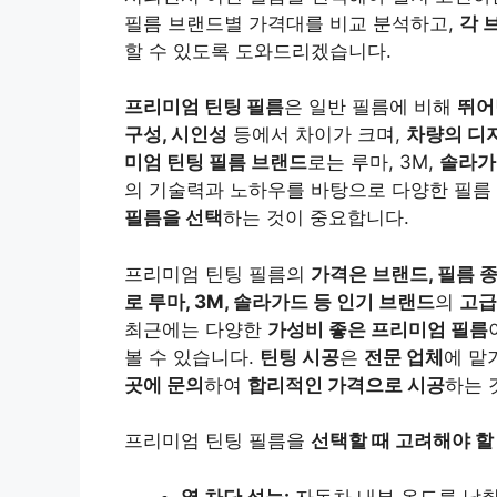
필름 브랜드별 가격대를 비교 분석하고,
각 
할 수 있도록 도와드리겠습니다.
프리미엄 틴팅 필름
은 일반 필름에 비해
뛰어
구성, 시인성
등에서 차이가 크며,
차량의 디
미엄 틴팅 필름 브랜드
로는 루마, 3M,
솔라가
의 기술력과 노하우를 바탕으로 다양한 필름
필름을 선택
하는 것이 중요합니다.
프리미엄 틴팅 필름의
가격은 브랜드, 필름 
로 루마,
3M,
솔라가드 등 인기 브랜드
의
고급
최근에는 다양한
가성비 좋은 프리미엄 필름
볼 수 있습니다.
틴팅 시공
은
전문 업체
에 맡
곳에 문의
하여
합리적인 가격으로 시공
하는 
프리미엄 틴팅 필름을
선택할 때 고려해야 할
열 차단 성능:
자동차 내부 온도를 낮춰