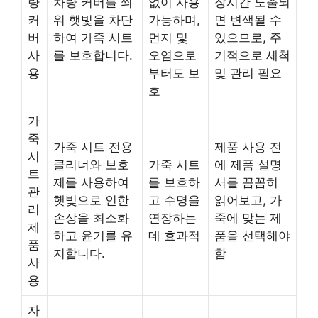
량
차량 커버를 씌
없이 사용
장시간 노출되
커
워 햇빛을 차단
가능하며,
면 변색될 수
버
하여 가죽 시트
먼지 및
있으므로, 주
사
를 보호합니다.
오염으로
기적으로 세척
용
부터도 보
및 관리 필요
호
가
죽
가죽 시트 전용
제품 사용 전
시
클리너와 보호
가죽 시트
에 제품 설명
트
제를 사용하여
를 보호하
서를 꼼꼼히
관
햇빛으로 인한
고 수명을
읽어보고, 가
리
손상을 최소화
연장하는
죽에 맞는 제
제
하고 윤기를 유
데 효과적
품을 선택해야
품
지합니다.
함
사
용
자