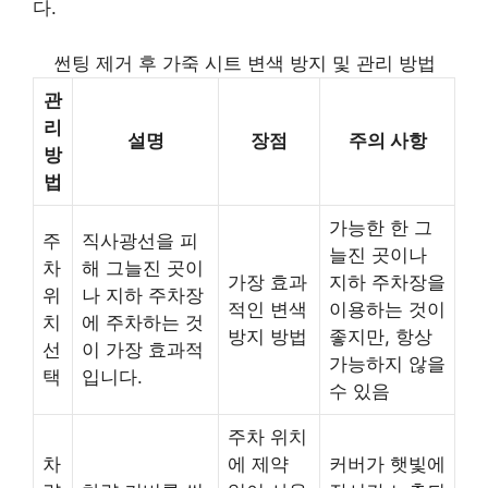
다.
썬팅 제거 후 가죽 시트 변색 방지 및 관리 방법
관
리
설명
장점
주의 사항
방
법
가능한 한 그
주
직사광선을 피
늘진 곳이나
차
해 그늘진 곳이
가장 효과
지하 주차장을
위
나 지하 주차장
적인 변색
이용하는 것이
치
에 주차하는 것
방지 방법
좋지만, 항상
선
이 가장 효과적
가능하지 않을
택
입니다.
수 있음
주차 위치
차
에 제약
커버가 햇빛에