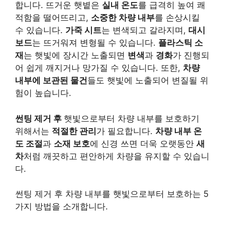
합니다. 뜨거운 햇볕은
실내 온도
를 급격히 높여 쾌
적함을 떨어뜨리고,
소중한 차량 내부
를 손상시킬
수 있습니다.
가죽 시트
는 변색되고 갈라지며,
대시
보드
는 뜨거워져 변형될 수 있습니다.
플라스틱 소
재
는 햇빛에 장시간 노출되면
변색
과
경화
가 진행되
어 쉽게 깨지거나 망가질 수 있습니다. 또한,
차량
내부에 보관된 물건
들도 햇빛에 노출되어 변질될 위
험이 높습니다.
썬팅 제거 후
햇빛으로부터 차량 내부를 보호하기
위해서는
적절한 관리
가 필요합니다.
차량 내부 온
도 조절
과
소재 보호
에 신경 쓰면 더욱 오랫동안
새
차
처럼 깨끗하고 편안하게 차량을 유지할 수 있습니
다.
썬팅 제거 후 차량 내부를 햇빛으로부터 보호하는 5
가지 방법을 소개합니다.