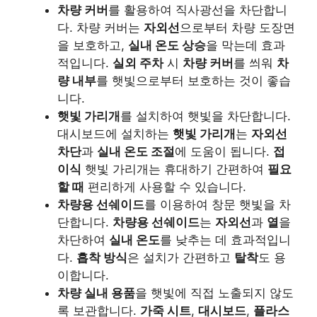
차량 커버
를 활용하여 직사광선을 차단합니
다. 차량 커버는
자외선
으로부터 차량 도장면
을 보호하고,
실내 온도 상승
을 막는데 효과
적입니다.
실외 주차
시
차량 커버
를 씌워
차
량 내부
를 햇빛으로부터 보호하는 것이 좋습
니다.
햇빛 가리개
를 설치하여 햇빛을 차단합니다.
대시보드에 설치하는
햇빛 가리개
는
자외선
차단
과
실내 온도 조절
에 도움이 됩니다.
접
이식
햇빛 가리개는 휴대하기 간편하여
필요
할 때
편리하게 사용할 수 있습니다.
차량용 선쉐이드
를 이용하여 창문 햇빛을 차
단합니다.
차량용 선쉐이드
는
자외선
과
열
을
차단하여
실내 온도
를 낮추는 데 효과적입니
다.
흡착 방식
은 설치가 간편하고
탈착
도 용
이합니다.
차량 실내 용품
을 햇빛에 직접 노출되지 않도
록 보관합니다.
가죽 시트
,
대시보드
,
플라스