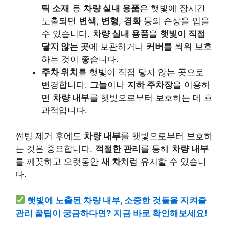
틱 소재
등
차량 실내 용품
은 햇빛에 장시간
노출되면
변색
,
변형
,
경화
등의 손상을 입을
수 있습니다.
차량 실내 용품
을
햇빛이 직접
닿지 않는 곳
에 보관하거나
커버
를 씌워 보호
하는 것이 좋습니다.
주차 위치
를 햇빛이 직접 닿지 않는 곳으로
변경합니다.
그늘
이나
지하 주차장
을 이용하
면
차량 내부
를 햇빛으로부터 보호하는 데 효
과적입니다.
썬팅 제거 후에도
차량 내부
를 햇빛으로부터 보호하
는 것은 중요합니다.
적절한 관리
를 통해
차량 내부
를 깨끗하고 오랫동안
새 차
처럼 유지할 수 있습니
다.
햇빛에 노출된 차량 내부, 소중한 것들을 지켜줄
관리 꿀팁이 궁금하다면? 지금 바로 확인해보세요!