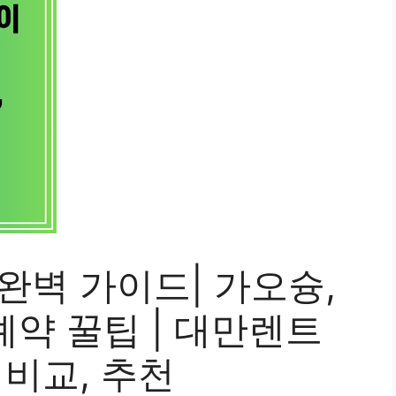
완벽 가이드| 가오슝,
예약 꿀팁 | 대만렌트
격비교, 추천