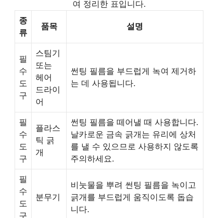
여 정리한 표입니다.
종
품목
설명
류
스팀기
필
또는
수
썬팅 필름을 부드럽게 녹여 제거하
헤어
도
는 데 사용됩니다.
드라이
구
어
필
썬팅 필름을 떼어낼 때 사용합니다.
플라스
수
날카로운 금속 긁개는 유리에 상처
틱 긁
도
를 낼 수 있으므로 사용하지 않도록
개
구
주의하세요.
필
비눗물을 뿌려 썬팅 필름을 녹이고
수
분무기
긁개를 부드럽게 움직이도록 돕습
도
니다.
구