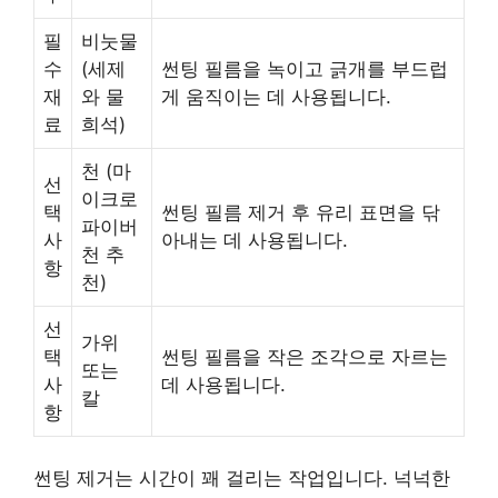
필
비눗물
수
(세제
썬팅 필름을 녹이고 긁개를 부드럽
재
와 물
게 움직이는 데 사용됩니다.
료
희석)
천 (마
선
이크로
택
썬팅 필름 제거 후 유리 표면을 닦
파이버
사
아내는 데 사용됩니다.
천 추
항
천)
선
가위
택
썬팅 필름을 작은 조각으로 자르는
또는
사
데 사용됩니다.
칼
항
썬팅 제거는 시간이 꽤 걸리는 작업입니다. 넉넉한