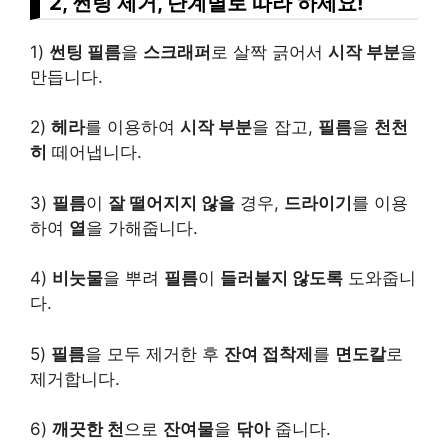
2, 썬팅 제거, 단계별로 따라 하세요!
1)
썬팅 필름
을
스크래퍼
로 살짝 긁어서
시작 부분
을
만듭니다.
2)
헤라
를 이용하여
시작 부분
을 잡고,
필름
을
천천
히
떼어냅니다.
3)
필름
이
잘 떨어지지 않을
경우,
드라이기
를 이용
하여
열
을 가해줍니다.
4)
비눗물
을 뿌려
필름
이
들러붙지 않도록
도와줍니
다.
5)
필름
을 모두 제거한 후
잔여 접착제
를
면도칼
로
제거합니다.
6)
깨끗한 천
으로
잔여물
을
닦아
줍니다.