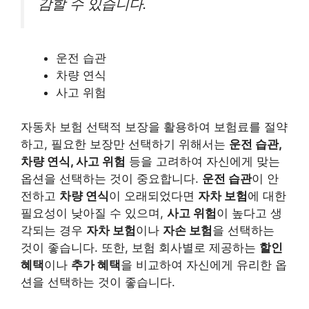
감할 수 있습니다.
운전 습관
차량 연식
사고 위험
자동차 보험 선택적 보장을 활용하여 보험료를 절약
하고, 필요한 보장만 선택하기 위해서는
운전 습관,
차량 연식, 사고 위험
등을 고려하여 자신에게 맞는
옵션을 선택하는 것이 중요합니다.
운전 습관
이 안
전하고
차량 연식
이 오래되었다면
자차 보험
에 대한
필요성이 낮아질 수 있으며,
사고 위험
이 높다고 생
각되는 경우
자차 보험
이나
자손 보험
을 선택하는
것이 좋습니다. 또한, 보험 회사별로 제공하는
할인
혜택
이나
추가 혜택
을 비교하여 자신에게 유리한 옵
션을 선택하는 것이 좋습니다.