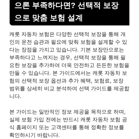
으론 부족하다면? 선택적 보장
으로 맞춤 보험 설계
캐롯 자동차 보험은 다양한 선택적 보장을 통해 개
인의 운전 습관과 필요에 맞춰 보험을 설계할 수 있
다는 장점을 가지고 있습니다. 기본 보장만으로는
부족하다고 느껴지는 경우, 선택적 보장을 통해 필
요한 보장을 추가하여 더욱 안전하고 든든한 보험을
만들 수 있습니다. 본 가이드에서는 캐롯 자동차 보
험의 선택적 보장 옵션과 추가 혜택, 보험료, 보장
범위를 상세히 비교 분석하여 선택 가이드를 제공합
니다.
본 가이드는 일반적인 정보 제공을 목적으로 하며,
실제 보험 가입 전에는 반드시 캐롯 자동차 보험 공
식 홈페이지 또는 고객센터를 통해 정확한 정보를
확인하시기 바랍니다.