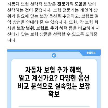
자동차 보험 선택적 보장은
전문가의 도움
을 받아
선택하는 것이 좋습니다. 보험 전문가는 개인의 상
황과 필요에 맞는 보장 옵션을 추천하고, 보험료 절
약 방법을 안내해 줄 수 있습니다. 또한, 각 보험 회
사별
보장 범위, 보험료, 추가 혜택
등을 비교하여 자
신에게 맞는 보험 상품을 선택할 수 있도록 도와줍
니다.