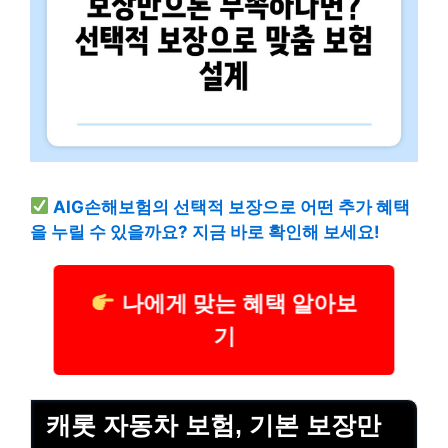
AIG손해보험의 선택적 보장으로 어떤 추가 혜택
을 누릴 수 있을까요? 지금 바로 확인해 보세요!
나에게 맞는 혜택 알아보
기
캐롯 자동차 보험, 기본 보장만