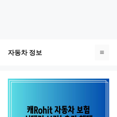
Skip
to
자동차 정보
Menu
content