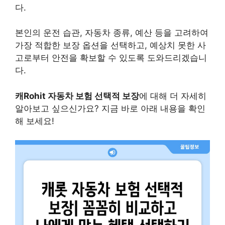
다.
본인의 운전 습관, 자동차 종류, 예산 등을 고려하여
가장 적합한 보장 옵션을 선택하고, 예상치 못한 사
고로부터 안전을 확보할 수 있도록 도와드리겠습니
다.
캐Rohit 자동차 보험 선택적 보장
에 대해 더 자세히
알아보고 싶으신가요? 지금 바로 아래 내용을 확인
해 보세요!