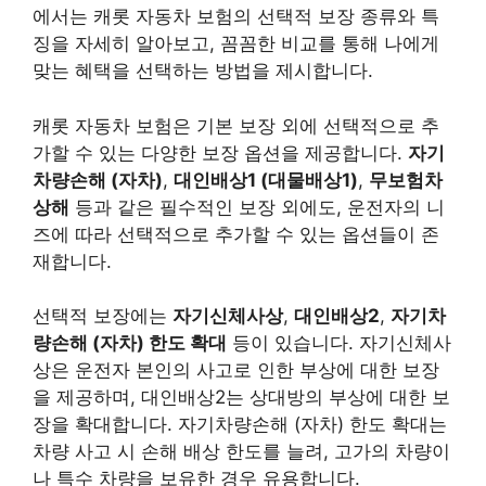
에서는 캐롯 자동차 보험의 선택적 보장 종류와 특
징을 자세히 알아보고, 꼼꼼한 비교를 통해 나에게
맞는 혜택을 선택하는 방법을 제시합니다.
캐롯 자동차 보험은 기본 보장 외에 선택적으로 추
가할 수 있는 다양한 보장 옵션을 제공합니다.
자기
차량손해 (자차)
,
대인배상1 (대물배상1)
,
무보험차
상해
등과 같은 필수적인 보장 외에도, 운전자의 니
즈에 따라 선택적으로 추가할 수 있는 옵션들이 존
재합니다.
선택적 보장에는
자기신체사상
,
대인배상2
,
자기차
량손해 (자차) 한도 확대
등이 있습니다. 자기신체사
상은 운전자 본인의 사고로 인한 부상에 대한 보장
을 제공하며, 대인배상2는 상대방의 부상에 대한 보
장을 확대합니다. 자기차량손해 (자차) 한도 확대는
차량 사고 시 손해 배상 한도를 늘려, 고가의 차량이
나 특수 차량을 보유한 경우 유용합니다.