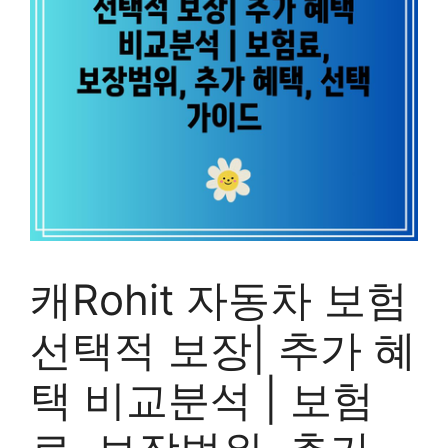
캐Rohit 자동차 보험
선택적 보장| 추가 혜
택 비교분석 | 보험