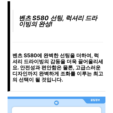
벤츠 S580 선팅, 럭셔리 드라
이빙의 완성!
벤츠 S580
에
완벽한 선팅
을 더하여,
럭
셔리 드라이빙
의 감동을 더욱 끌어올리세
요.
안전성
과
편안함
은 물론,
고급스러운
디자인
까지 완벽하게 조화를 이루는
최고
의 선택
이 될 것입니다.