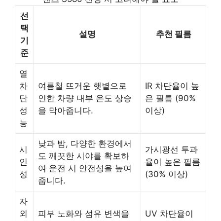
선
택
설명
추천 필름
기
준
열
차
여름철 뜨거운 햇볕으로
IR 차단율이 높
단
인한 차량 내부 온도 상승
은 필름 (90%
성
을 막아줍니다.
이상)
능
낮과 밤, 다양한 환경에서
시
가시광선 투과
도 깨끗한 시야를 확보하
인
율이 높은 필름
여 운전 시 안전성을 높여
성
(30% 이상)
줍니다.
자
외
피부 노화와 섬유 변색을
UV 차단율이