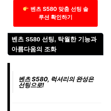
벤츠 S580 맞춤 선팅 솔
루션 확인하기
벤츠 S580 선팅, 탁월한 기능과
아름다움의 조화
벤츠 S580, 럭셔리의 완성은
선팅으로!