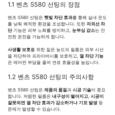
1.1 벤츠 S580 선팅의 장점
벤츠 S580 선팅은
햇빛 차단 효과
를 통해 실내 온도
를 낮춰 쾌적한 환경을 조성합니다. 또한
자외선 차
단
기능은 피부 노화를 방지하고,
눈부심 감소
는 안
전한 운전을 가능하게 합니다.
사생활 보호
를 위한 짙은 농도의 필름은 외부 시선
을 차단하여 프라이버시를 보호하고,
열 차단 기능
은 에어컨 부담을 줄여 연료 효율성을 높입니다.
1.2 벤츠 S580 선팅의 주의사항
벤츠 S580 선팅은
제품의 품질
과
시공 기술
이 중요
합니다. 저렴한 필름은
내구성이 떨어지고
,
시공이
잘못되면
열 차단 효과가 감소하거나
기포 발생
등
문제가 발생할 수 있습니다.