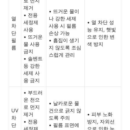
로 먼지
제거
• 뜨거운 물이
• 전용
열
나 강한 세제
세정제
• 열 차단 성
차
사용 시 필름
사용
능 유지, 햇빛
단
손상 가능
• 뜨거운
으로 인한 변
필
• 흠집이 생기
물 사용
색 방지
름
지 않도록 조심
금지
스럽게 관리
• 솔벤트
등 강한
세제 사
용 금지
• 부드러
운 천으
• 날카로운 물
로 먼지
UV
건으로 긁지 않
제거
• 피부 노화
차
도록 주의
• 전용
방지, 자외선
단
• 필름 표면에
세정제
으로 인한 눈