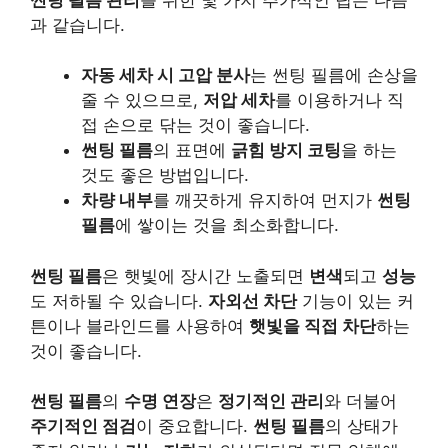
과 같습니다.
자동 세차 시 고압 분사
는 썬팅 필름에 손상을
줄 수 있으므로,
저압 세차
를 이용하거나 직
접 손으로 닦는 것이 좋습니다.
썬팅 필름
의 표면에
긁힘 방지 코팅
을 하는
것도 좋은 방법입니다.
차량 내부
를 깨끗하게 유지하여 먼지가
썬팅
필름
에 쌓이는 것을 최소화합니다.
썬팅 필름
은 햇빛에 장시간 노출되면
변색
되고
성능
도 저하될 수 있습니다.
자외선 차단
기능이 있는 커
튼이나 블라인드를 사용하여
햇빛을 직접 차단
하는
것이 좋습니다.
썬팅 필름
의
수명 연장
은
정기적인 관리
와 더불어
주기적인 점검
이 중요합니다.
썬팅 필름
의 상태가