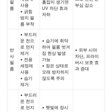
필
흠집이 생기면
사용
부심 감소
름
UV 차단 효과
• 긁힘
저하
방지 필
름 부착
• 부드러
운 천으
• 습기에 취약
로 먼지
하여 필름 벗겨
반
• 외부 시야
제거
짐 현상 발생
사
차단, 프라이
• 전용
가능
필
버시 보호 효
세정제
• 젖은 상태로
름
과 증대
사용
오래 방치하지
• 습기
않도록 주의
제거
• 부드러
운 천으
로 먼지
• 햇빛에 장시