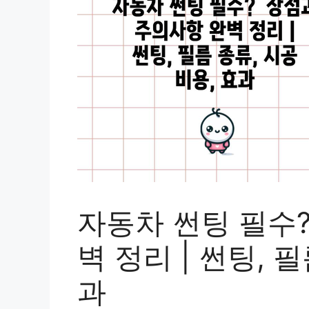
자동차 썬팅 필수
벽 정리 | 썬팅, 
과