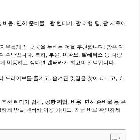
 비용, 면허 준비물 | 괌 렌터카, 괌 여행 팁, 괌 자유여
 자유롭게 섬 곳곳을 누비는 것을 추천합니다! 괌은 대
수 수단입니다. 특히,
투몬
,
이파오
,
탈레팍스
등 다양
하게 이동하고 싶다면
렌터카
가 최고의 선택입니다.
 드라이브를 즐기고, 숨겨진 맛집을 찾아 떠나고, 쇼
 추천 렌터카 업체,
공항 픽업
,
비용
,
면허 준비물
등 유
성하게 만들 렌터카 이용 가이드, 지금 바로 확인하세