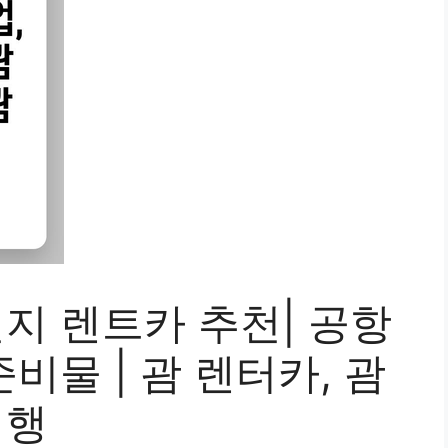
현지 렌트카 추천| 공항
준비물 | 괌 렌터카, 괌
여행