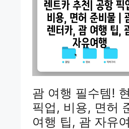
괌 여행 필수템! 
픽업, 비용, 면허 
여행 팁, 괌 자유