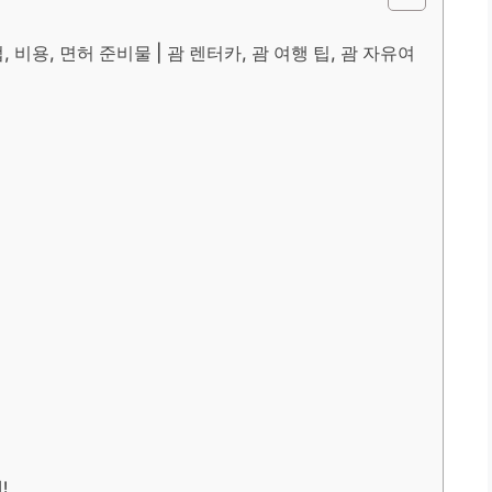
 비용, 면허 준비물 | 괌 렌터카, 괌 여행 팁, 괌 자유여
?
!