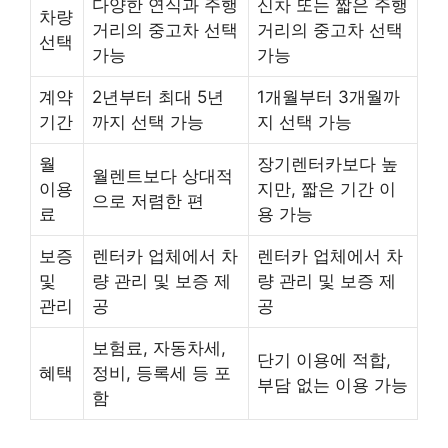
다양한 연식과 주행
신차 또는 짧은 주행
차량
거리의 중고차 선택
거리의 중고차 선택
선택
가능
가능
계약
2년부터 최대 5년
1개월부터 3개월까
기간
까지 선택 가능
지 선택 가능
월
장기렌터카보다 높
월렌트보다 상대적
이용
지만, 짧은 기간 이
으로 저렴한 편
료
용 가능
보증
렌터카 업체에서 차
렌터카 업체에서 차
및
량 관리 및 보증 제
량 관리 및 보증 제
관리
공
공
보험료, 자동차세,
단기 이용에 적합,
혜택
정비, 등록세 등 포
부담 없는 이용 가능
함