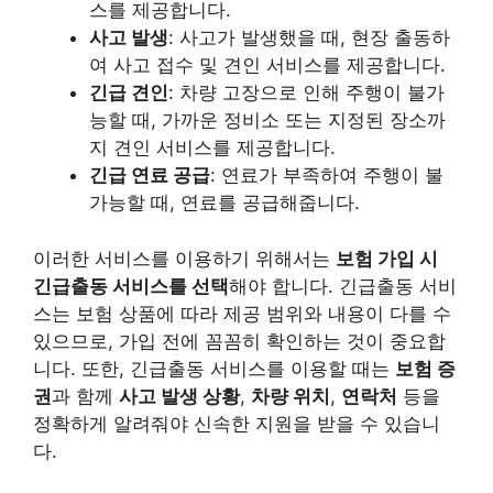
스를 제공합니다.
사고 발생
: 사고가 발생했을 때, 현장 출동하
여 사고 접수 및 견인 서비스를 제공합니다.
긴급 견인
: 차량 고장으로 인해 주행이 불가
능할 때, 가까운 정비소 또는 지정된 장소까
지 견인 서비스를 제공합니다.
긴급 연료 공급
: 연료가 부족하여 주행이 불
가능할 때, 연료를 공급해줍니다.
이러한 서비스를 이용하기 위해서는
보험 가입 시
긴급출동 서비스를 선택
해야 합니다. 긴급출동 서비
스는 보험 상품에 따라 제공 범위와 내용이 다를 수
있으므로, 가입 전에 꼼꼼히 확인하는 것이 중요합
니다. 또한, 긴급출동 서비스를 이용할 때는
보험 증
권
과 함께
사고 발생 상황
,
차량 위치
,
연락처
등을
정확하게 알려줘야 신속한 지원을 받을 수 있습니
다.