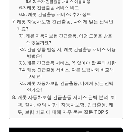
추가 긴급출동 서비스 이용 비용
캐롯 긴급출동 서비스 비교
캐롯 긴급출동 서비스: 추가 정보
캐롯 자동차보험 긴급출동, 나에게 맞는 선택인
가요?
캐롯 자동차보험 긴급출동, 어떤 도움을 받을
수 있을까요?
긴급 상황 발생 시, 캐롯 긴급출동 서비스 이용
방법은?
캐롯 긴급출동 서비스, 꼭 알아야 할 주의 사항
캐롯 긴급출동 서비스, 다른 보험사와 비교해
보세요!
캐롯 자동차보험 긴급출동, 나에게 맞는 선택
인가요?
캐롯 자동차보험 긴급출동 서비스 완벽 분석| 혜
택, 절차, 주의 사항 | 자동차보험, 긴급출동, 캐
롯, 보험 비교 에 대해 자주 묻는 질문 TOP 5