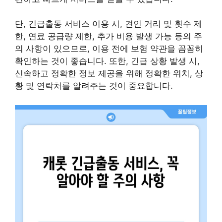
단, 긴급출동 서비스 이용 시, 견인 거리 및 횟수 제
한, 연료 공급량 제한, 추가 비용 발생 가능 등의 주
의 사항이 있으므로, 이용 전에 보험 약관을 꼼꼼히
확인하는 것이 좋습니다. 또한, 긴급 상황 발생 시,
신속하고 정확한 정보 제공을 위해 정확한 위치, 상
황 및 연락처를 알려주는 것이 중요합니다.