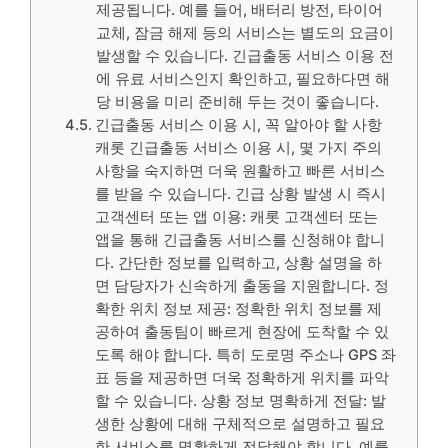
제공됩니다. 예를 들어, 배터리 방전, 타이어
교체, 잠금 해제 등의 서비스는 별도의 요금이
발생할 수 있습니다. 긴급출동 서비스 이용 전
에 유료 서비스인지 확인하고, 필요하다면 해
당 비용을 미리 준비해 두는 것이 좋습니다.
긴급출동 서비스 이용 시, 꼭 알아야 할 사항
캐롯 긴급출동 서비스 이용 시, 몇 가지 주의
사항을 숙지하면 더욱 원활하고 빠른 서비스
를 받을 수 있습니다. 긴급 상황 발생 시 즉시
고객센터 또는 앱 이용: 캐롯 고객센터 또는
앱을 통해 긴급출동 서비스를 신청해야 합니
다. 간단한 정보를 입력하고, 상황 설명을 하
면 담당자가 신속하게 출동을 지원합니다. 정
확한 위치 정보 제공: 정확한 위치 정보를 제
공하여 출동팀이 빠르게 현장에 도착할 수 있
도록 해야 합니다. 특히 도로명 주소나 GPS 좌
표 등을 제공하면 더욱 정확하게 위치를 파악
할 수 있습니다. 상황 정보 명확하게 전달: 발
생한 상황에 대해 구체적으로 설명하고 필요
한 서비스를 명확하게 전달해야 합니다. 예를