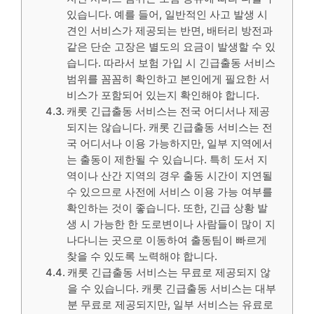
있습니다. 예를 들어, 일반적인 사고 발생 시
견인 서비스가 제공되는 반면, 배터리 방전과
같은 단순 고장은 별도의 요금이 발생할 수 있
습니다. 따라서 보험 가입 시 긴급출동 서비스
범위를 꼼꼼히 확인하고 본인에게 필요한 서
비스가 포함되어 있는지 확인해야 합니다.
캐롯 긴급출동 서비스는 전국 어디서나 제공
되지는 않습니다. 캐롯 긴급출동 서비스는 전
국 어디서나 이용 가능하지만, 일부 지역에서
는 출동이 제한될 수 있습니다. 특히 도서 지
역이나 산간 지역의 경우 출동 시간이 지연될
수 있으므로 사전에 서비스 이용 가능 여부를
확인하는 것이 좋습니다. 또한, 긴급 상황 발
생 시 가능한 한 도로변이나 사람들이 많이 지
나다니는 곳으로 이동하여 출동팀이 빠르게
찾을 수 있도록 노력해야 합니다.
캐롯 긴급출동 서비스는 무료로 제공되지 않
을 수 있습니다. 캐롯 긴급출동 서비스는 대부
분 무료로 제공되지만, 일부 서비스는 유료로