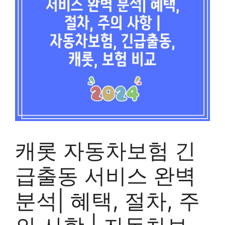
캐롯 자동차보험 긴
급출동 서비스 완벽
분석| 혜택, 절차, 주