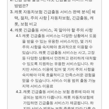
방법은?
캐롯 자동차보험 긴급출동 서비스 완벽 분석| 혜
택, 절차, 주의 사항 | 자동차보험, 긴급출동, 캐
롯, 보험 비교
캐롯 긴급출동 서비스, 꼭 알아야 할 주의 사항
캐롯 긴급출동 서비스는 다양한 상황에서 도움
을 받을 수 있는 유용한 서비스지만, 몇 가지
주의 사항을 숙지해야 효과적으로 이용할 수
있습니다. 캐롯 긴급출동 서비스는 사고, 고장
등 다양한 상황에서 안전하고 편리하게 대처할
수 있도록 지원하는 유용한 서비스입니다. 하
지만 서비스 이용에 있어 몇 가지 주의 사항을
숙지해야 더욱 효율적이고 만족스러운 경험을
얻을 수 있습니다. 서비스 이용 범위 출동 가능
지역 서비스 이용료
캐롯 긴급출동 서비스는 보험 종류에 따라 제
공되는 범위가 다릅니다. 캐롯 자동차보험에
가입하면 긴급출동 서비스가 제공됩니다. 하
지만 서비스 범위는 보험 종류에 따라 다를 수