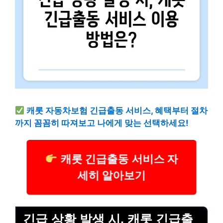
캐롯 자동차보험 긴급출동 서비스, 혜택부터 절차
까지 꼼꼼히 따져보고 나에게 맞는 선택하세요!
캐롯 긴급출동 서비스 자
세히 알아보기
긴급 상황 발생 시, 캐롯 긴급출