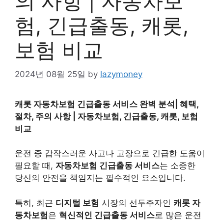
의 사항 | 자동차보
험, 긴급출동, 캐롯,
보험 비교
2024년 08월 25일
by
lazymoney
캐롯 자동차보험 긴급출동 서비스 완벽 분석| 혜택,
절차, 주의 사항 | 자동차보험, 긴급출동, 캐롯, 보험
비교
운전 중 갑작스러운 사고나 고장으로 긴급한 도움이
필요할 때,
자동차보험 긴급출동 서비스
는 소중한
당신의 안전을 책임지는 필수적인 요소입니다.
특히, 최근
디지털 보험
시장의 선두주자인
캐롯 자
동차보험
은
혁신적인 긴급출동 서비스
로 많은 운전