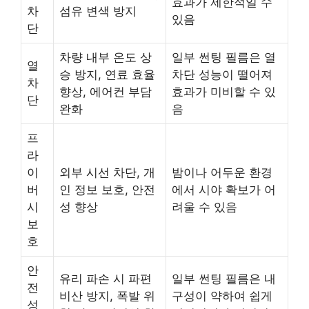
효과가 제한적일 수
차
섬유 변색 방지
있음
단
차량 내부 온도 상
일부 썬팅 필름은 열
열
승 방지, 연료 효율
차단 성능이 떨어져
차
향상, 에어컨 부담
효과가 미비할 수 있
단
완화
음
프
라
이
외부 시선 차단, 개
밤이나 어두운 환경
버
인 정보 보호, 안전
에서 시야 확보가 어
시
성 향상
려울 수 있음
보
호
안
유리 파손 시 파편
일부 썬팅 필름은 내
전
비산 방지, 폭발 위
구성이 약하여 쉽게
성