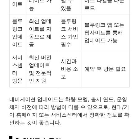
데이트 가
닐 수
이트 파일을 다운
이트
능
있음
로드
블루
최신 업데
블루링
블루링크 앱 또는
링크
이트를 자
크 서비
웹사이트를 통해
업데
동으로 제
스 가입
업데이트 가능
이트
공
필수
서비
최신 버전
시간과
스센
업데이트
비용 소
예약 후 방문 필요
터
및 전문적
모
방문
인 지원
네비게이션 업데이트는 차량 모델, 출시 연도, 운영
체제 버전에 따라 방법이 다를 수 있으므로, 현대/기
아 홈페이지 또는 서비스센터에서 정확한 정보를 확
인하는 것이 좋습니다.