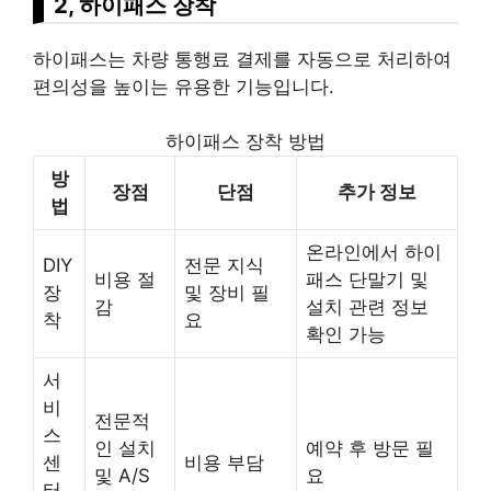
2, 하이패스 장착
하이패스는 차량 통행료 결제를 자동으로 처리하여
편의성을 높이는 유용한 기능입니다.
하이패스 장착 방법
방
장점
단점
추가 정보
법
온라인에서 하이
DIY
전문 지식
비용 절
패스 단말기 및
장
및 장비 필
감
설치 관련 정보
착
요
확인 가능
서
비
전문적
스
인 설치
예약 후 방문 필
센
비용 부담
및 A/S
요
터