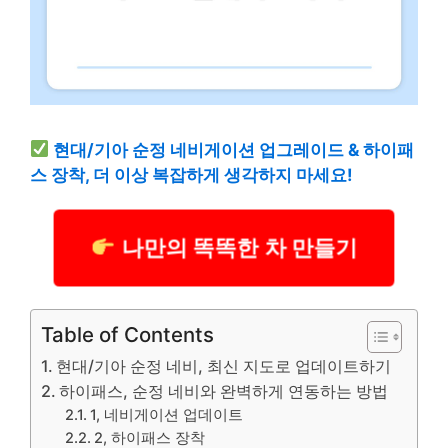
현대/기아 순정 네비게이션 업그레이드 & 하이패
스 장착, 더 이상 복잡하게 생각하지 마세요!
나만의 똑똑한 차 만들기
Table of Contents
현대/기아 순정 네비, 최신 지도로 업데이트하기
하이패스, 순정 네비와 완벽하게 연동하는 방법
1, 네비게이션 업데이트
2, 하이패스 장착