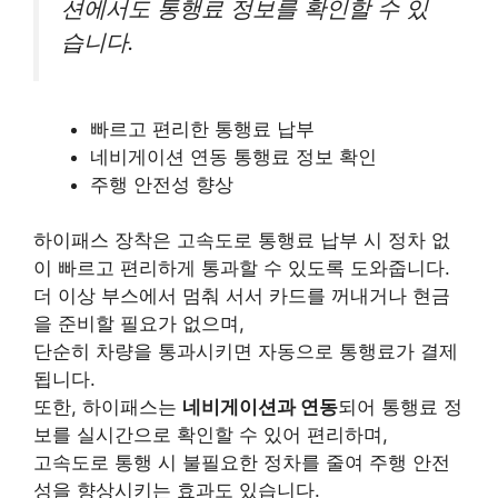
션에서도 통행료 정보를 확인할 수 있
습니다.
빠르고 편리한 통행료 납부
네비게이션 연동 통행료 정보 확인
주행 안전성 향상
하이패스 장착은 고속도로 통행료 납부 시 정차 없
이 빠르고 편리하게 통과할 수 있도록 도와줍니다.
더 이상 부스에서 멈춰 서서 카드를 꺼내거나 현금
을 준비할 필요가 없으며,
단순히 차량을 통과시키면 자동으로 통행료가 결제
됩니다.
또한, 하이패스는
네비게이션과 연동
되어 통행료 정
보를 실시간으로 확인할 수 있어 편리하며,
고속도로 통행 시 불필요한 정차를 줄여 주행 안전
성을 향상시키는 효과도 있습니다.