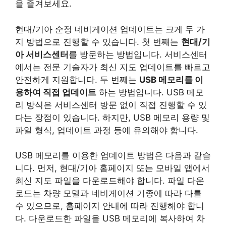
을 즐겨보세요.
현대/기아 순정 네비게이션 업데이트는 크게 두 가
지 방법으로 진행할 수 있습니다. 첫 번째는
현대/기
아 서비스센터
를 방문하는 방법입니다. 서비스센터
에서는 전문 기술자가 최신 지도 업데이트를 빠르고
안전하게 지원합니다. 두 번째는
USB 메모리를 이
용하여 직접 업데이트
하는 방법입니다. USB 메모
리 방식은 서비스센터 방문 없이 직접 진행할 수 있
다는 장점이 있습니다. 하지만, USB 메모리 용량 및
파일 형식, 업데이트 과정 등에 유의해야 합니다.
USB 메모리를 이용한 업데이트 방법은 다음과 같습
니다. 먼저, 현대/기아 홈페이지 또는 모바일 앱에서
최신 지도 파일을 다운로드해야 합니다. 파일 다운
로드는 차량 모델과 네비게이션 기종에 따라 다를
수 있으므로, 홈페이지 안내에 따라 진행해야 합니
다. 다운로드한 파일을 USB 메모리에 복사하여 차