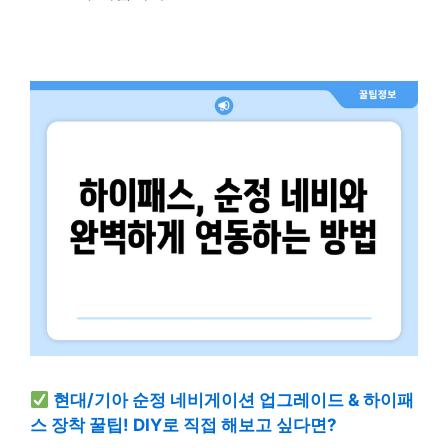
현대/기아 순정 네비게이션 업그레이드 & 하이패
스 장착 꿀팁! DIY로 직접 해보고 싶다면?