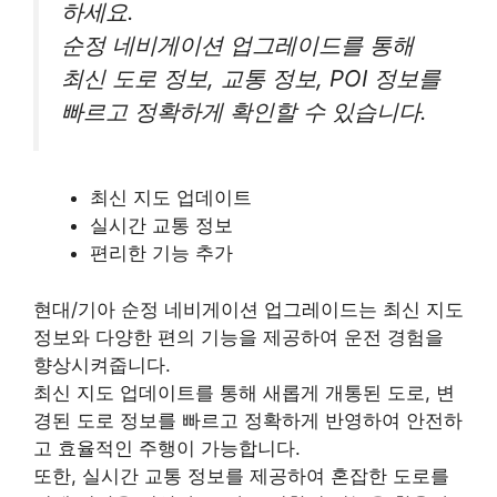
하세요.
순정 네비게이션 업그레이드를 통해
최신 도로 정보, 교통 정보, POI 정보를
빠르고 정확하게 확인할 수 있습니다.
최신 지도 업데이트
실시간 교통 정보
편리한 기능 추가
현대/기아 순정 네비게이션 업그레이드는 최신 지도
정보와 다양한 편의 기능을 제공하여 운전 경험을
향상시켜줍니다.
최신 지도 업데이트를 통해 새롭게 개통된 도로, 변
경된 도로 정보를 빠르고 정확하게 반영하여 안전하
고 효율적인 주행이 가능합니다.
또한, 실시간 교통 정보를 제공하여 혼잡한 도로를