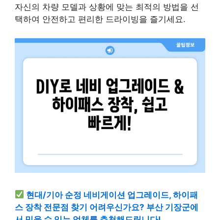
자신의 차량 모델과 상황에 맞는 최적의 방법을 선
택하여 안전하고 편리한 드라이빙을 즐기세요.
현대/기아 순정 네비게이션 업그레이드, 하이패
스 장착 전문점 찾기 어려우신가요? 부산 기장군에
서 믿을 수 있는 업체를 추천해드립니다!