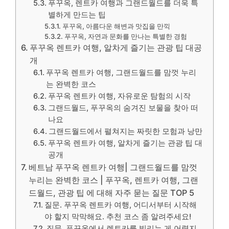
푸꾸옥, 렌트카 여행과 그랜드월드를 더욱 특
별하게 만드는 팁
푸꾸옥, 아름다운 해변과 맛집을 만끽
푸꾸옥, 자연과 문화를 만나는 특별한 경험
푸꾸옥 렌트카 여행, 알차게 즐기는 관광 팁 대공
개
푸꾸옥 렌트카 여행, 그랜드월드를 맘껏 누리
는 완벽한 코스
푸꾸옥 렌트카 여행, 자유로운 탐험의 시작
그랜드월드, 푸꾸옥의 숨겨진 보물을 찾아 떠
나요
그랜드월드에서 펼쳐지는 짜릿한 모험과 낭만
푸꾸옥 렌트카 여행, 알차게 즐기는 관광 팁 대
공개
베트남 푸꾸옥 렌트카 여행| 그랜드월드를 맘껏
누리는 완벽한 코스 | 푸꾸옥, 렌트카 여행, 그랜
드월드, 관광 팁 에 대해 자주 묻는 질문 TOP 5
질문. 푸꾸옥 렌트카 여행, 어디서부터 시작해
야 할지 막막해요. 추천 코스 좀 알려주세요!
질문. 푸꾸옥에서 렌트카를 빌리는 게 어렵지