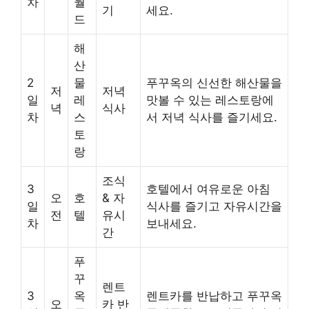
차
월
기
세요.
드
해
산
2
물
푸꾸옥의 신선한 해산물을
저
저녁
일
레
맛볼 수 있는 레스토랑에
녁
식사
차
스
서 저녁 식사를 즐기세요.
토
랑
조식
3
호텔에서 여유로운 아침
오
호
& 자
일
식사를 즐기고 자유시간을
전
텔
유시
차
보내세요.
간
푸
꾸
렌트
3
옥
렌트카를 반납하고 푸꾸옥
오
카 반