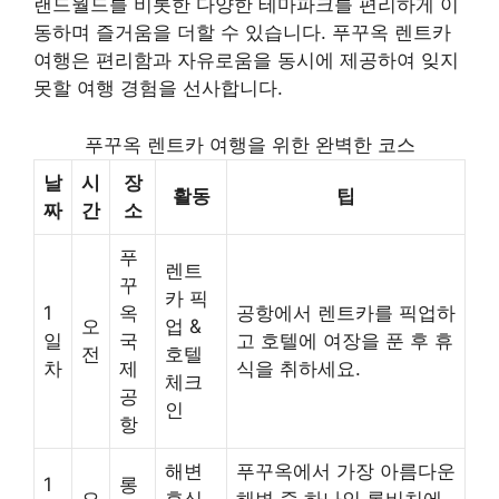
랜드월드를 비롯한 다양한 테마파크를 편리하게 이
동하며 즐거움을 더할 수 있습니다. 푸꾸옥 렌트카
여행은 편리함과 자유로움을 동시에 제공하여 잊지
못할 여행 경험을 선사합니다.
푸꾸옥 렌트카 여행을 위한 완벽한 코스
날
시
장
활동
팁
짜
간
소
푸
렌트
꾸
카 픽
1
옥
공항에서 렌트카를 픽업하
오
업 &
일
국
고 호텔에 여장을 푼 후 휴
전
호텔
차
제
식을 취하세요.
체크
공
인
항
해변
푸꾸옥에서 가장 아름다운
1
롱
오
휴식
해변 중 하나인 롱비치에