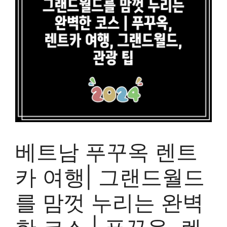
베트남 푸꾸옥 렌트
카 여행| 그랜드월드
를 맘껏 누리는 완벽