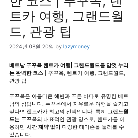
한 코스 | 푸꾸옥, 렌
트카 여행, 그랜드월
드, 관광 팁
2024년 08월 20일
by
lazymoney
베트남 푸꾸옥 렌트카 여행| 그랜드월드를 맘껏 누리
는 완벽한 코스
| 푸꾸옥, 렌트카 여행, 그랜드월드,
관광 팁
푸꾸옥은 아름다운 해변과 푸른 바다로 유명한 베트
남의 섬입니다. 푸꾸옥에서 자유로운 여행을 즐기고
싶다면
렌트카
가 최고의 선택입니다. 특히
그랜드월
드
는 푸꾸옥의 대표적인 관광 명소로, 렌트카를 이
용하면
시간 제약 없이
다양한 테마존을 둘러볼 수
있습니다.