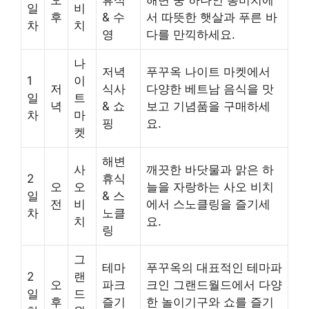
일
비
후
& 수
서 따뜻한 햇살과 푸른 바
차
치
영
다를 만끽하세요.
나
저녁
푸꾸옥 나이트 마켓에서
1
이
저
식사
다양한 베트남 음식을 맛
일
트
녁
& 쇼
보고 기념품을 구매하세
차
마
핑
요.
켓
해변
사
깨끗한 바닷물과 맑은 하
2
휴식
오
오
늘을 자랑하는 사오 비치
일
& 스
전
비
에서 스노클링을 즐기세
차
노클
치
요.
링
그
테마
푸꾸옥의 대표적인 테마파
2
랜
오
파크
크인 그랜드월드에서 다양
일
드
후
즐기
한 놀이기구와 쇼를 즐기