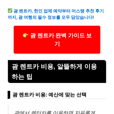
괌 렌트카, 한인 업체 예약부터 머스탱 추천 후기
까지, 괌 여행의 필수 정보를 모두 담았습니다!
괌 렌트카 완벽 가이드 보
기
괌 렌트카 비용, 알뜰하게 이용
하는 팁
괌 렌트카 비용: 예산에 맞는 선택
괌에서 렌터카를 이용하면 자유롭게