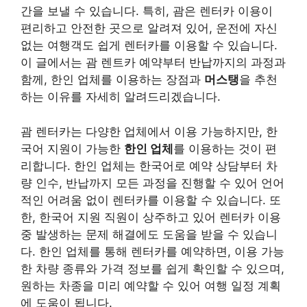
간을 보낼 수 있습니다. 특히, 괌은 렌터카 이용이
편리하고 안전한 곳으로 알려져 있어, 운전에 자신
없는 여행객도 쉽게 렌터카를 이용할 수 있습니다.
이 글에서는 괌 렌트카 예약부터 반납까지의 과정과
함께, 한인 업체를 이용하는 장점과
머스탱
을 추천
하는 이유를 자세히 알려드리겠습니다.
괌 렌터카는 다양한 업체에서 이용 가능하지만, 한
국어 지원이 가능한
한인 업체
를 이용하는 것이 편
리합니다. 한인 업체는 한국어로 예약 상담부터 차
량 인수, 반납까지 모든 과정을 진행할 수 있어 언어
적인 어려움 없이 렌터카를 이용할 수 있습니다. 또
한, 한국어 지원 직원이 상주하고 있어 렌터카 이용
중 발생하는 문제 해결에도 도움을 받을 수 있습니
다. 한인 업체를 통해 렌터카를 예약하면, 이용 가능
한 차량 종류와 가격 정보를 쉽게 확인할 수 있으며,
원하는 차종을 미리 예약할 수 있어 여행 일정 계획
에 도움이 됩니다.