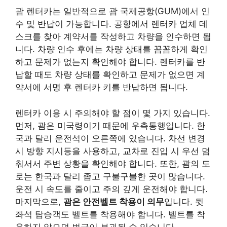
괌 렌터카는 일반적으로 괌 국제공항(GUM)에서 인
수 및 반납이 가능합니다. 공항에서 렌터카 업체 데
스크를 찾아 계약서를 작성하고 차량을 인수하면 됩
니다. 차량 인수 후에는 차량 상태를 꼼꼼하게 확인
하고 문제가 없는지 확인해야 합니다. 렌터카를 반
납할 때도 차량 상태를 확인하고 문제가 없으면 계
약서에 서명 후 렌터카 키를 반납하면 됩니다.
렌터카 이용 시 주의해야 할 점이 몇 가지 있습니다.
먼저, 괌은 미국령이기 때문에 우측통행입니다. 한
국과 달리 운전석이 오른쪽에 있습니다. 차선 변경
시 방향 지시등을 사용하고, 교차로 진입 시 우선 멈
춰서서 주변 상황을 확인해야 합니다. 또한, 괌의 도
로는 한국과 달리 좁고 구불구불한 곳이 많습니다.
운전 시 속도를 줄이고 주의 깊게 운전해야 합니다.
마지막으로,
괌은 안전벨트 착용이 의무
입니다. 뒷
좌석 탑승객도 벨트를 착용해야 합니다. 벨트를 착
용하지 않으면 벌금이 부과될 수 있습니다.