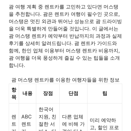
괌 여행 계획 중 렌트카를 고민하고 있다면 머스탱
을 추천합니다. 괌은 렌트카 여행이 필수인 곳으로,
머스탱은 멋진 외관과 뛰어난 성능으로 괌 드라이빙
을 더욱 특별하게 만들어줄 것입니다. 이 글에서는
괌 머스탱 렌트카 예약부터 반납까지의 과정과 실제
후기를 상세히 알려드립니다. 괌 렌트카 가이드와
함께, 한인 업체 이용부터 머스탱 렌트카 비용까지,
괌 여행을 더욱 풍성하게 즐길 수 있는 팁들을 소개
합니다.
괌 머스탱 렌트카를 이용한 여행자들을 위한 정보
항
내용
장점
단점
팁
목
한국어
렌
ABC
지원, 친
다른 업체
미리 예약하
트
렌트
절한 서
에 비해 가
고, 할인 프로