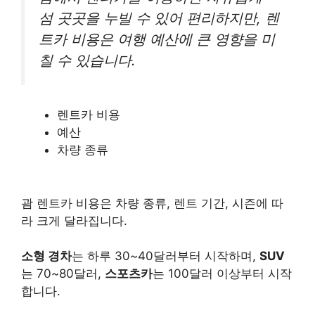
섬 곳곳을 누빌 수 있어 편리하지만, 렌
트카 비용은 여행 예산에 큰 영향을 미
칠 수 있습니다.
렌트카 비용
예산
차량 종류
괌 렌트카 비용은 차량 종류, 렌트 기간, 시즌에 따
라 크게 달라집니다.
소형 경차
는 하루 30~40달러부터 시작하며,
SUV
는 70~80달러,
스포츠카
는 100달러 이상부터 시작
합니다.