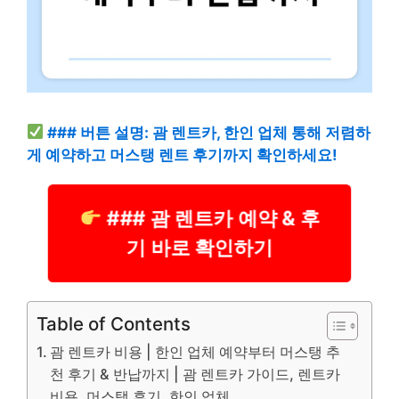
### 버튼 설명: 괌 렌트카, 한인 업체 통해 저렴하
게 예약하고 머스탱 렌트 후기까지 확인하세요!
### 괌 렌트카 예약 & 후
기 바로 확인하기
Table of Contents
괌 렌트카 비용 | 한인 업체 예약부터 머스탱 추
천 후기 & 반납까지 | 괌 렌트카 가이드, 렌트카
비용, 머스탱 후기, 한인 업체