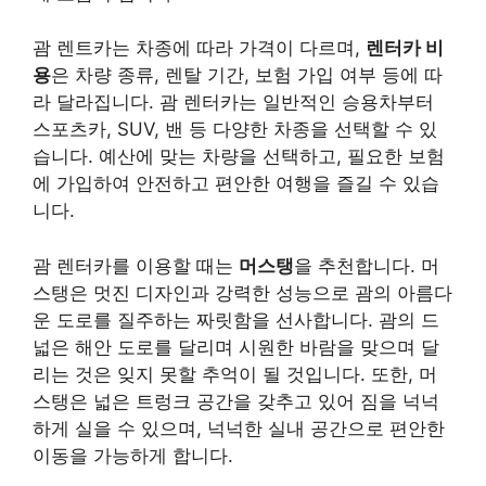
괌 렌트카는 차종에 따라 가격이 다르며,
렌터카 비
용
은 차량 종류, 렌탈 기간, 보험 가입 여부 등에 따
라 달라집니다. 괌 렌터카는 일반적인 승용차부터
스포츠카, SUV, 밴 등 다양한 차종을 선택할 수 있
습니다. 예산에 맞는 차량을 선택하고, 필요한 보험
에 가입하여 안전하고 편안한 여행을 즐길 수 있습
니다.
괌 렌터카를 이용할 때는
머스탱
을 추천합니다. 머
스탱은 멋진 디자인과 강력한 성능으로 괌의 아름다
운 도로를 질주하는 짜릿함을 선사합니다. 괌의 드
넓은 해안 도로를 달리며 시원한 바람을 맞으며 달
리는 것은 잊지 못할 추억이 될 것입니다. 또한, 머
스탱은 넓은 트렁크 공간을 갖추고 있어 짐을 넉넉
하게 실을 수 있으며, 넉넉한 실내 공간으로 편안한
이동을 가능하게 합니다.