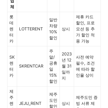
업
체
롯
제휴 카드
일반
데
할인, 프로
차량
렌
LOTTERENT
상시
모션 등 추
10%
터
가 할인 적
할인
카
용 가능
주
2023
SK
말/
사전 예약
년 12
렌
공휴
필수, 조건
SKRENTCAR
월 31
터
일
에 따라 할
일까
카
15%
인율 상이
지
할인
제
제주
주
제주도민 증
도민
렌
JEJU_RENT
상시
빙 서류 제
할인