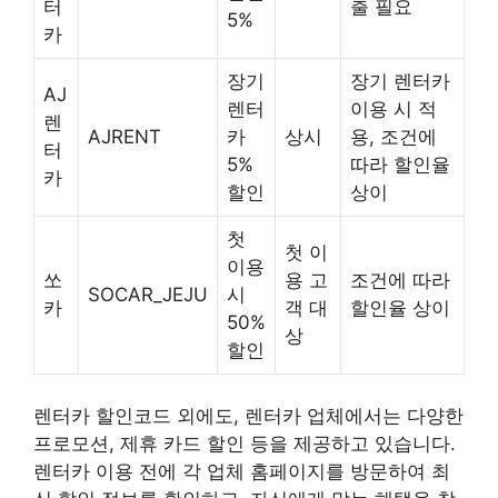
터
출 필요
5%
카
장기
장기 렌터카
AJ
렌터
이용 시 적
렌
AJRENT
카
상시
용, 조건에
터
5%
따라 할인율
카
할인
상이
첫
첫 이
이용
쏘
용 고
조건에 따라
SOCAR_JEJU
시
카
객 대
할인율 상이
50%
상
할인
렌터카 할인코드 외에도, 렌터카 업체에서는 다양한
프로모션, 제휴 카드 할인 등을 제공하고 있습니다.
렌터카 이용 전에 각 업체 홈페이지를 방문하여 최