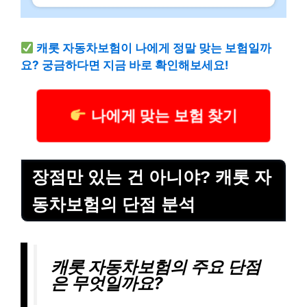
캐롯 자동차보험이 나에게 정말 맞는 보험일까
요? 궁금하다면 지금 바로 확인해보세요!
나에게 맞는 보험 찾기
장점만 있는 건 아니야? 캐롯 자
동차보험의 단점 분석
캐롯 자동차보험의
주요 단점
은 무엇일까요?