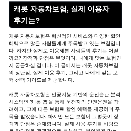
캐롯 자동차보험, 실제 이용자
후기는?
캐롯 자동차보험은 혁신적인 서비스와 다양한 할인
혜택으로 많은 사람들에게 주목받고 있는 보험입니
다. 하지만 실제로 이용해본 사람들의 후기는 어떨
까요? 장점과 단점은 무엇이며, 나에게 맞는 보험인
지 궁금하실 겁니다. 이 글에서는 캐롯 자동차보험
의 장단점, 실제 이용 후기, 그리고 나에게 맞는 보
험 선택 가이드를 제공합니다.
캐롯 자동차보험은 인공지능 기반의 운전습관 분석
시스템인 ‘캐롯 앱’을 통해 운전자의 안전운전을 장
려하고, 그에 따른 보험료 할인 혜택을 제공하며 주
목을 받았습니다. 하지만 모든 보험이 그렇듯이 장
점과 단점은 존재합니다. 실제 사용 후기를 바탕으