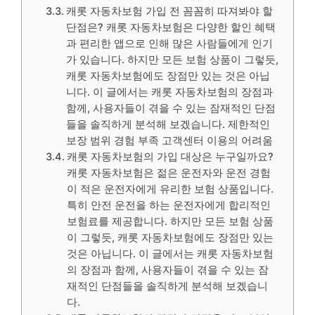
캐롯 자동차보험 가입 전 꼼꼼히 따져봐야 할
단점은? 캐롯 자동차보험은 다양한 할인 혜택
과 편리한 앱으로 인해 많은 사람들에게 인기
가 있습니다. 하지만 모든 보험 상품이 그렇듯,
캐롯 자동차보험에도 장점만 있는 것은 아닙
니다. 이 글에서는 캐롯 자동차보험의 장점과
함께, 사용자들이 겪을 수 있는 잠재적인 단점
들을 솔직하게 분석해 보겠습니다. 제한적인
보장 범위 경험 부족 고객센터 이용의 어려움
캐롯 자동차보험의 가입 대상은 누구일까요?
캐롯 자동차보험은 젊은 운전자와 운전 경험
이 적은 운전자에게 유리한 보험 상품입니다.
특히 안전 운전을 하는 운전자에게 합리적인
보험료를 제공합니다. 하지만 모든 보험 상품
이 그렇듯, 캐롯 자동차보험에도 장점만 있는
것은 아닙니다. 이 글에서는 캐롯 자동차보험
의 장점과 함께, 사용자들이 겪을 수 있는 잠
재적인 단점들을 솔직하게 분석해 보겠습니
다.