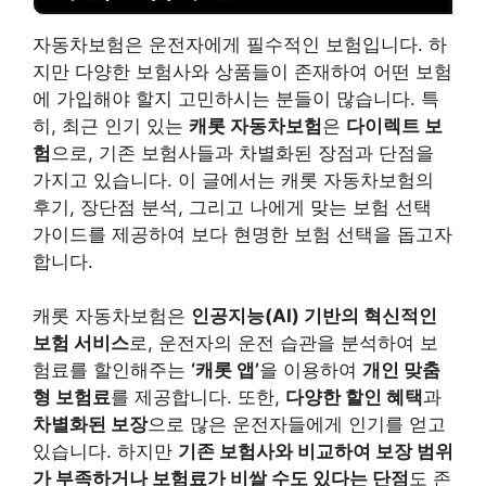
자동차보험은 운전자에게 필수적인 보험입니다. 하
지만 다양한 보험사와 상품들이 존재하여 어떤 보험
에 가입해야 할지 고민하시는 분들이 많습니다. 특
히, 최근 인기 있는
캐롯 자동차보험
은
다이렉트 보
험
으로, 기존 보험사들과 차별화된 장점과 단점을
가지고 있습니다. 이 글에서는 캐롯 자동차보험의
후기, 장단점 분석, 그리고 나에게 맞는 보험 선택
가이드를 제공하여 보다 현명한 보험 선택을 돕고자
합니다.
캐롯 자동차보험은
인공지능(AI) 기반의 혁신적인
보험 서비스
로, 운전자의 운전 습관을 분석하여 보
험료를 할인해주는
‘캐롯 앱’
을 이용하여
개인 맞춤
형 보험료
를 제공합니다. 또한,
다양한 할인 혜택
과
차별화된 보장
으로 많은 운전자들에게 인기를 얻고
있습니다. 하지만
기존 보험사와 비교하여 보장 범위
가 부족하거나 보험료가 비쌀 수도 있다는 단점
도 존