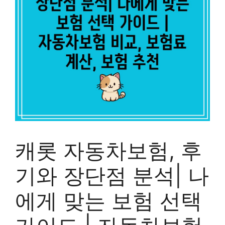
캐롯 자동차보험, 후
기와 장단점 분석| 나
에게 맞는 보험 선택