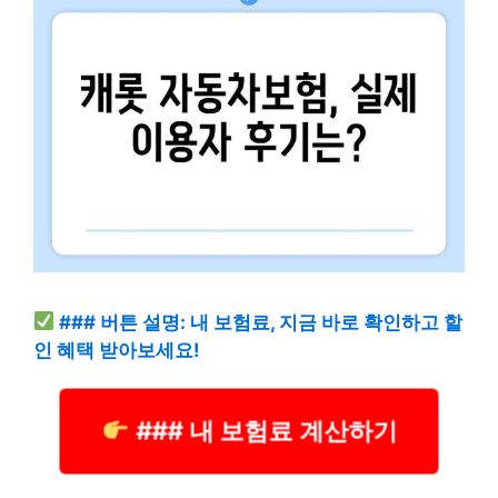
### 버튼 설명: 내 보험료, 지금 바로 확인하고 할
인 혜택 받아보세요!
### 내 보험료 계산하기