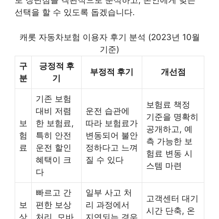
로 장단점을 객관적으로 분석하고, 본인에게 맞는
선택을 할 수 있도록 돕겠습니다.
캐롯 자동차보험 이용자 후기 분석 (2023년 10월
기준)
구
긍정적 후
부정적 후기
개선점
분
기
기존 보험
보험료 책정
대비 저렴
운전 습관에
기준을 명확히
보
한 보험료,
따라 보험료가
공개하고, 예
험
특히 안전
변동되어 불안
측 가능한 보
료
운전 할인
정하다고 느껴
험료 변동 시
혜택이 크
질 수 있다
스템 마련
다
빠르고 간
일부 사고 처
고객센터 대기
보
편한 보상
리 과정에서
시간 단축, 온
상
처리, 모바
지연되는 경우