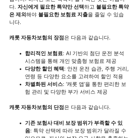
다.
자신에게 필요한 특약만 선택
하고
불필요한 특약
은 제외
해야
불필요한 보험료 지출
을 줄일 수 있습
니다.
캐롯 자동차보험의 장점
은 다음과 같습니다.
합리적인 보험료
: AI 기반의 첨단 운전 분석
시스템을 통해 개인 맞춤형 보험료 제공
다양한 할인 혜택
: 안전 운전 습관, 주행 거리,
연령 등 다양한 요소를 고려하여 할인 적용
차별화된 서비스
: ‘캐롯 앱’을 통한 편리한 보
험 관리 및 다양한 부가 서비스 제공
캐롯 자동차보험의 단점
은 다음과 같습니다.
기존 보험사 대비 보장 범위가 부족할 수 있
음
: 특약 선택에 따라 보장 범위가 달라질 수