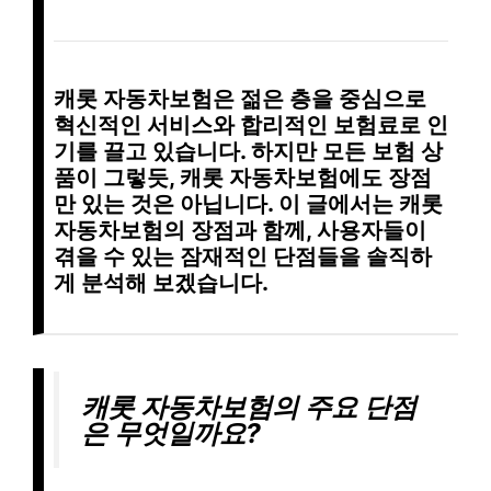
캐롯 자동차보험은
젊은 층
을 중심으로
혁신적인 서비스
와
합리적인 보험료
로 인
기를 끌고 있습니다. 하지만 모든 보험 상
품이 그렇듯, 캐롯 자동차보험에도 장점
만 있는 것은 아닙니다. 이 글에서는 캐롯
자동차보험의 장점과 함께, 사용자들이
겪을 수 있는 잠재적인 단점들을 솔직하
게 분석해 보겠습니다.
캐롯 자동차보험의
주요 단점
은 무엇일까요?