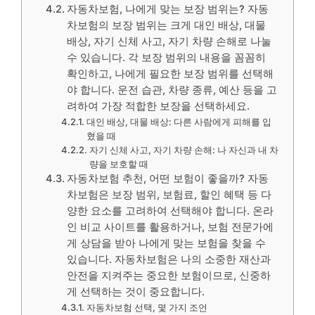
자동차보험, 나에게 맞는 보장 범위는? 자동
차보험의 보장 범위는 크게 대인 배상, 대물
배상, 자기 신체 사고, 자기 차량 손해로 나눌
수 있습니다. 각 보장 범위의 내용을 꼼꼼히
확인하고, 나에게 필요한 보장 범위를 선택해
야 합니다. 운전 습관, 차량 종류, 예산 등을 고
려하여 가장 적합한 보장을 선택하세요.
대인 배상, 대물 배상: 다른 사람에게 피해를 입
혔을 때
자기 신체 사고, 자기 차량 손해: 나 자신과 내 차
량을 보호할 때
자동차보험 추천, 어떤 보험이 좋을까? 자동
차보험은 보장 범위, 보험료, 할인 혜택 등 다
양한 요소를 고려하여 선택해야 합니다. 온라
인 비교 사이트를 활용하거나, 보험 전문가에
게 상담을 받아 나에게 맞는 보험을 찾을 수
있습니다. 자동차보험은 나의 소중한 재산과
안전을 지켜주는 중요한 보험이므로, 신중하
게 선택하는 것이 중요합니다.
자동차보험 선택, 몇 가지 조언