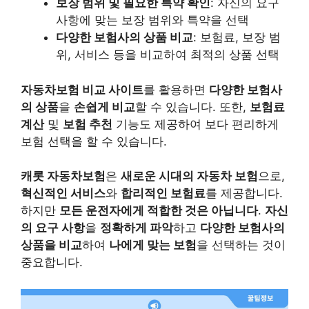
보장 범위 및 필요한 특약 확인
: 자신의 요구
사항에 맞는 보장 범위와 특약을 선택
다양한 보험사의 상품 비교
: 보험료, 보장 범
위, 서비스 등을 비교하여 최적의 상품 선택
자동차보험 비교 사이트
를 활용하면
다양한 보험사
의 상품
을
손쉽게 비교
할 수 있습니다. 또한,
보험료
계산
및
보험 추천
기능도 제공하여 보다 편리하게
보험 선택을 할 수 있습니다.
캐롯 자동차보험
은
새로운 시대의 자동차 보험
으로,
혁신적인 서비스
와
합리적인 보험료
를 제공합니다.
하지만
모든 운전자에게 적합한 것은 아닙니다
.
자신
의 요구 사항
을
정확하게 파악
하고
다양한 보험사의
상품을 비교
하여
나에게 맞는 보험
을 선택하는 것이
중요합니다.