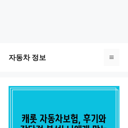
Skip
to
자동차 정보
Menu
content