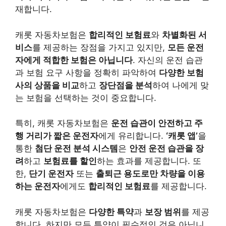
재합니다.
캐롯 자동차보험은
합리적인 보험료
와
차별화된 서
비스
를 제공하는 장점을 가지고 있지만,
모든 운전
자에게 적합한 보험은 아닙니다
. 자신의 운전 습관
과 보험 요구 사항을 정확히 파악하여
다양한 보험
사의 상품을 비교
하고
장단점을 분석
하여 나에게 맞
는 보험을 선택하는 것이 중요합니다.
특히, 캐롯 자동차보험은
운전 습관이 안전하고 주
행 거리가 짧은 운전자
에게 유리합니다.
‘캐롯 앱’
을
통한
첨단 운전 분석 시스템
은
안전 운전 습관을 장
려
하고
보험료를 할인
하는 효과를 제공합니다. 또
한,
단기 운전자
또는
출퇴근 용도로만 차량을 이용
하는 운전자
에게도
합리적인 보험료
를 제공합니다.
캐롯 자동차보험은
다양한 특약
과
보장 범위
를 제공
합니다. 하지만 모든 특약이 필수적인 것은 아닙니