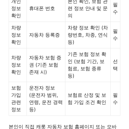
개인
본인 확인, 보험 관
필
정보
휴대폰 번호
련 정보 안내 및 문
수
확인
의
차량
차량 정보 확인 (차
필
정보
자동차 등록증
량번호, 차종, 연식
수
확인
등)
기존 보험 정보 확
차량
자동차 보험 증
인 (보험 기간, 보
선
정보
권 (기존 보험
험료, 보험 종류
택
확인
존재 시)
등)
보험
운전자 정보
가입
(운전자 범위,
보험료 산정 및 보
필
관련
연령, 운전 경력
험 가입 조건 확인
수
정보
등)
본인이 직접 캐롯 자동차 보험 홈페이지 또는 모바