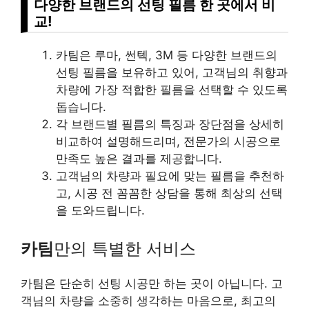
다양한 브랜드의 선팅 필름 한 곳에서 비
교!
카팀은 루마, 썬텍, 3M 등 다양한 브랜드의
선팅 필름을 보유하고 있어, 고객님의 취향과
차량에 가장 적합한 필름을 선택할 수 있도록
돕습니다.
각 브랜드별 필름의 특징과 장단점을 상세히
비교하여 설명해드리며, 전문가의 시공으로
만족도 높은 결과를 제공합니다.
고객님의 차량과 필요에 맞는 필름을 추천하
고, 시공 전 꼼꼼한 상담을 통해 최상의 선택
을 도와드립니다.
카팀
만의 특별한 서비스
카팀은 단순히 선팅 시공만 하는 곳이 아닙니다. 고
객님의 차량을 소중히 생각하는 마음으로, 최고의