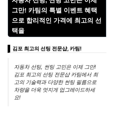
그만! 카팀의 특별 이벤트 혜택
으로 합리적인 가격에 최고의 선
택을
김포 최고의 선팅 전문샵, 카팀!
자동차 선팅, 썬팅 고민은 이제 그만!
김포 최고의 선팅 전문샵 카팀에서 최
고의 기술력과 다양한 썬팅 필름으로
차량을 더욱 멋지게 업그레이드하세
요!