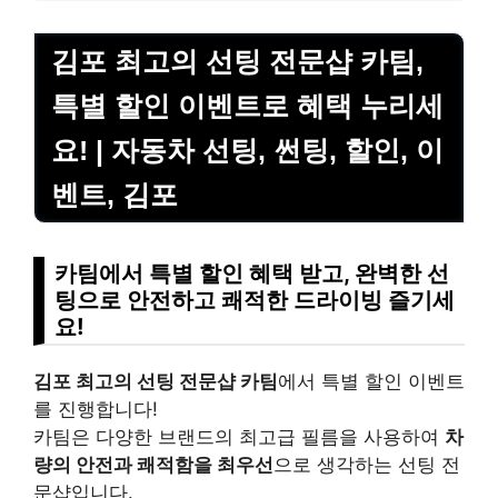
김포 최고의 선팅 전문샵 카팀,
특별 할인 이벤트로 혜택 누리세
요! | 자동차 선팅, 썬팅, 할인, 이
벤트, 김포
카팀에서 특별 할인 혜택 받고, 완벽한 선
팅으로 안전하고 쾌적한 드라이빙 즐기세
요!
김포 최고의 선팅 전문샵 카팀
에서 특별 할인 이벤트
를 진행합니다!
카팀은 다양한 브랜드의 최고급 필름을 사용하여
차
량의 안전과 쾌적함을 최우선
으로 생각하는 선팅 전
문샵입니다.