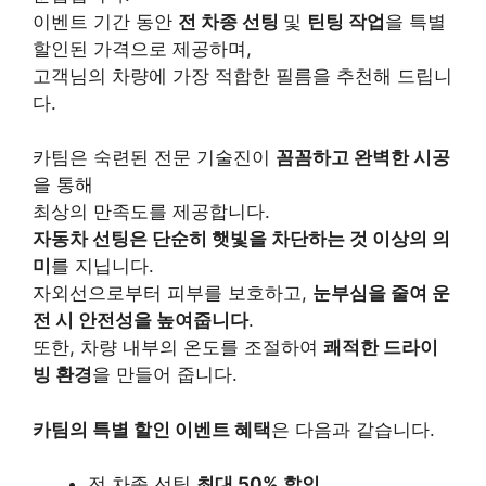
이벤트 기간 동안
전 차종 선팅
및
틴팅 작업
을 특별
할인된 가격으로 제공하며,
고객님의 차량에 가장 적합한 필름을 추천해 드립니
다.
카팀은 숙련된 전문 기술진이
꼼꼼하고 완벽한 시공
을 통해
최상의 만족도를 제공합니다.
자동차 선팅은 단순히 햇빛을 차단하는 것 이상의 의
미
를 지닙니다.
자외선으로부터 피부를 보호하고,
눈부심을 줄여 운
전 시 안전성을 높여줍니다
.
또한, 차량 내부의 온도를 조절하여
쾌적한 드라이
빙 환경
을 만들어 줍니다.
카팀의 특별 할인 이벤트 혜택
은 다음과 같습니다.
전 차종 선팅
최대 50% 할인