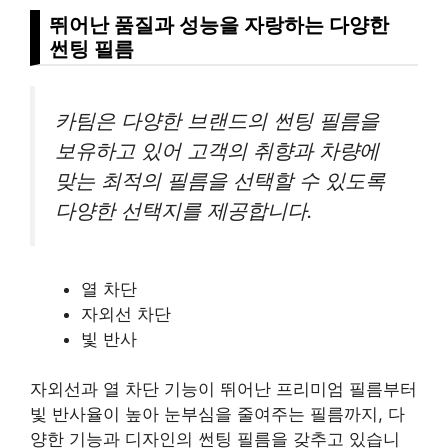
뛰어난 품질과 성능을 자랑하는 다양한
썬팅 필름
카팀은 다양한 브랜드의 썬팅 필름을
보유하고 있어 고객의 취향과 차량에
맞는 최적의 필름을 선택할 수 있도록
다양한 선택지를 제공합니다.
열 차단
자외선 차단
빛 반사
자외선과 열 차단 기능이 뛰어난 프리미엄 필름부터
빛 반사율이 높아 눈부심을 줄여주는 필름까지, 다
양한 기능과 디자인의 썬팅 필름을 갖추고 있습니