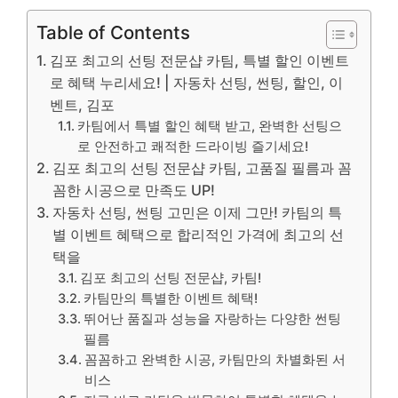
Table of Contents
김포 최고의 선팅 전문샵 카팀, 특별 할인 이벤트
로 혜택 누리세요! | 자동차 선팅, 썬팅, 할인, 이
벤트, 김포
카팀에서 특별 할인 혜택 받고, 완벽한 선팅으
로 안전하고 쾌적한 드라이빙 즐기세요!
김포 최고의 선팅 전문샵 카팀, 고품질 필름과 꼼
꼼한 시공으로 만족도 UP!
자동차 선팅, 썬팅 고민은 이제 그만! 카팀의 특
별 이벤트 혜택으로 합리적인 가격에 최고의 선
택을
김포 최고의 선팅 전문샵, 카팀!
카팀만의 특별한 이벤트 혜택!
뛰어난 품질과 성능을 자랑하는 다양한 썬팅
필름
꼼꼼하고 완벽한 시공, 카팀만의 차별화된 서
비스