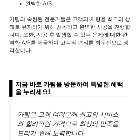
완벽한 A/S
카팀의 숙련된 전문가들은 고객의 차량을 최고의 상
태로 유지하기 위해 꼼꼼하고 완벽한 시공을 진행합
니다. 또한, 시공 후 발생할 수 있는 문제에 대한 완
벽한 A/S를 제공하여 고객의 편의를 최우선으로 생
각합니다.
지금 바로 카팀을 방문하여 특별한 혜택
을 누리세요!
카팀은 고객 여러분께 최고의 서비스
와 합리적인 가격으로 최상의 만족을
드리기 위해 노력합니다.