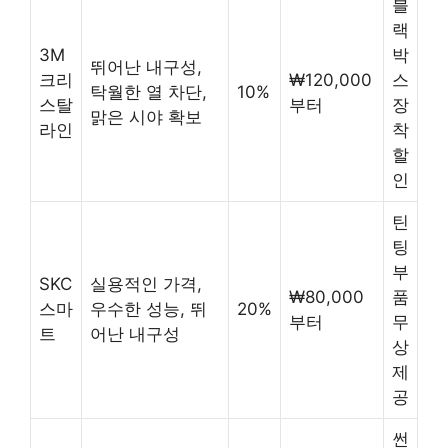
블
랙
3M
박
뛰어난 내구성,
크리
₩120,000
스
탁월한 열 차단,
10%
스탈
부터
장
맑은 시야 확보
라인
착
할
인
틴
팅
부
SKC
실용적인 가격,
₩80,000
품
스마
우수한 성능, 뛰
20%
부터
무
트
어난 내구성
상
제
공
썬