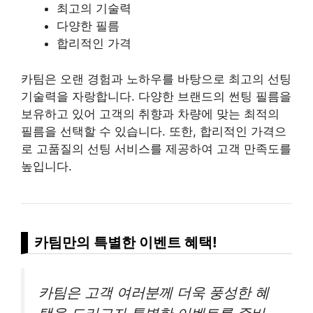
최고의 기술력
다양한 필름
합리적인 가격
카팀은 오랜 경험과 노하우를 바탕으로 최고의 선팅
기술력을 자랑합니다. 다양한 브랜드의 썬팅 필름을
보유하고 있어 고객의 취향과 차량에 맞는 최적의
필름을 선택할 수 있습니다. 또한, 합리적인 가격으
로 고품질의 선팅 서비스를 제공하여 고객 만족도를
높입니다.
카팀만의 특별한 이벤트 혜택!
카팀은 고객 여러분께 더욱 풍성한 혜