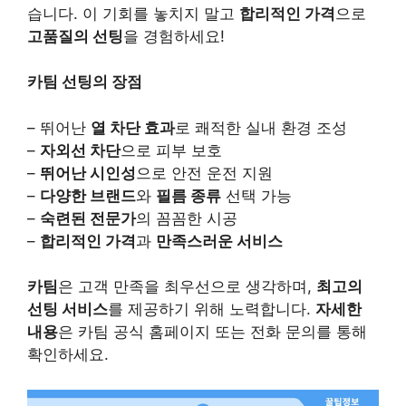
습니다. 이 기회를 놓치지 말고
합리적인 가격
으로
고품질의 선팅
을 경험하세요!
카팀 선팅의 장점
– 뛰어난
열 차단 효과
로 쾌적한 실내 환경 조성
–
자외선 차단
으로 피부 보호
–
뛰어난 시인성
으로 안전 운전 지원
–
다양한 브랜드
와
필름 종류
선택 가능
–
숙련된 전문가
의 꼼꼼한 시공
–
합리적인 가격
과
만족스러운 서비스
카팀
은 고객 만족을 최우선으로 생각하며,
최고의
선팅 서비스
를 제공하기 위해 노력합니다.
자세한
내용
은 카팀 공식 홈페이지 또는 전화 문의를 통해
확인하세요.