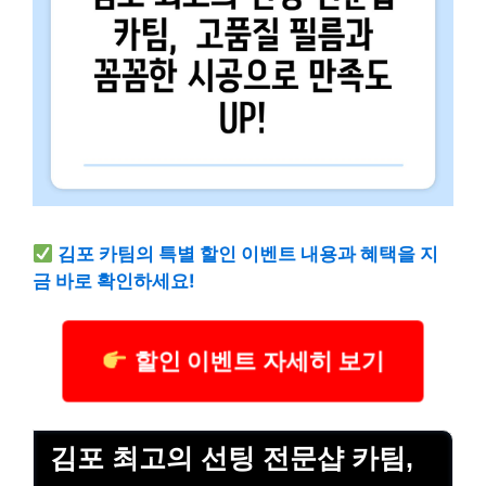
김포 카팀의 특별 할인 이벤트 내용과 혜택을 지
금 바로 확인하세요!
할인 이벤트 자세히 보기
김포 최고의 선팅 전문샵 카팀,