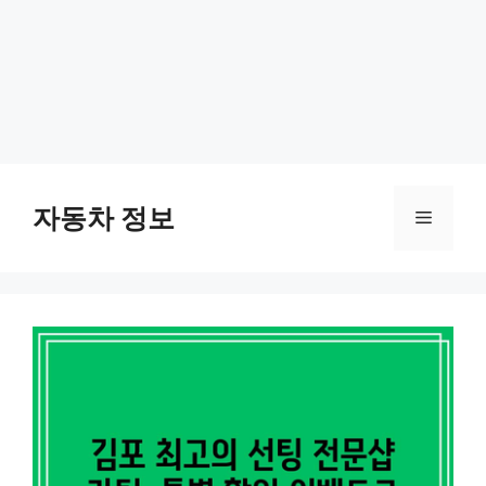
Skip
to
자동차 정보
Menu
content