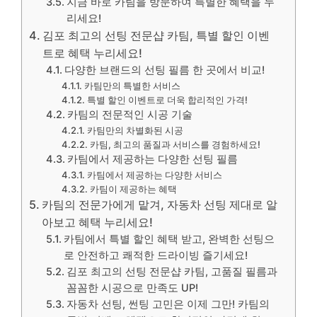
지금 바로 카팀을 방문하여 특별한 혜택을 누
리세요!
김포 최고의 선팅 전문샵 카팀, 특별 할인 이벤
트로 혜택 누리세요!
다양한 브랜드의 선팅 필름 한 곳에서 비교!
카팀만의 특별한 서비스
특별 할인 이벤트로 더욱 합리적인 가격!
카팀의 전문적인 시공 기술
카팀만의 차별화된 시공
카팀, 최고의 품질과 서비스를 경험하세요!
카팀에서 제공하는 다양한 선팅 필름
카팀에서 제공하는 다양한 서비스
카팀이 제공하는 혜택
카팀의 전문가에게 맡겨, 자동차 선팅 제대로 알
아보고 혜택 누리세요!
카팀에서 특별 할인 혜택 받고, 완벽한 선팅으
로 안전하고 쾌적한 드라이빙 즐기세요!
김포 최고의 선팅 전문샵 카팀, 고품질 필름과
꼼꼼한 시공으로 만족도 UP!
자동차 선팅, 썬팅 고민은 이제 그만! 카팀의