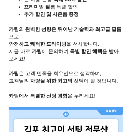
프리미엄 필름
특별 할인
추가 할인 및 사은품 증정
카팀의 완벽한 선팅은
뛰어난 기술력과 최고급 필름
으로
안전하고 쾌적한 드라이빙
을 선사합니다.
지금 바로
카팀
에 문의하여
특별 할인 혜택
을 받아
보세요!
카팀
은 고객 만족을 최우선으로 생각하며,
고객님의 차량을 위한 최고의 선택
이 될 것입니다.
카팀에서 특별한 선팅 경험
을 누리세요!