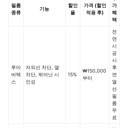
필름
할인
가격 (할인
가
기능
종류
율
적용 후)
혜
택
전
면
시
공
시
루마
자외선 차단, 열
후
₩150,000
버텍
차단, 뛰어난 시
15%
면
부터
스
인성
열
선
필
름
무
료